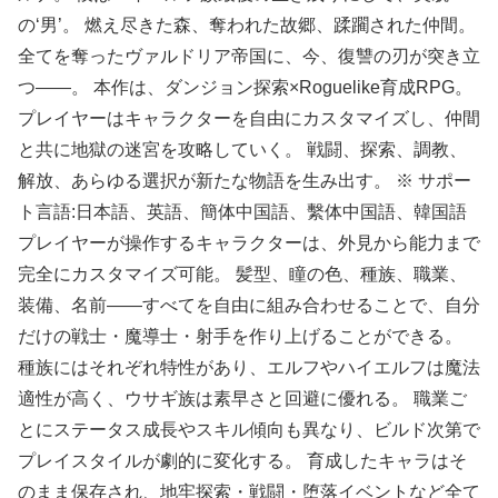
の‘男’。 燃え尽きた森、奪われた故郷、蹂躙された仲間。
全てを奪ったヴァルドリア帝国に、今、復讐の刃が突き立
つ――。 本作は、ダンジョン探索×Roguelike育成RPG。
プレイヤーはキャラクターを自由にカスタマイズし、仲間
と共に地獄の迷宮を攻略していく。 戦闘、探索、調教、
解放、あらゆる選択が新たな物語を生み出す。 ※ サポー
ト言語:日本語、英語、簡体中国語、繫体中国語、韓国語
プレイヤーが操作するキャラクターは、外見から能力まで
完全にカスタマイズ可能。 髪型、瞳の色、種族、職業、
装備、名前――すべてを自由に組み合わせることで、自分
だけの戦士・魔導士・射手を作り上げることができる。
種族にはそれぞれ特性があり、エルフやハイエルフは魔法
適性が高く、ウサギ族は素早さと回避に優れる。 職業ご
とにステータス成長やスキル傾向も異なり、ビルド次第で
プレイスタイルが劇的に変化する。 育成したキャラはそ
のまま保存され、地牢探索・戦闘・堕落イベントなど全て