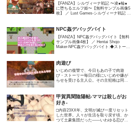
【FANZA】シルヴィーナ戦記 〜凌●輪●
公は「真田ミヤコ」。彼女はゾンビに噛
に堕ちるエルフ姫〜【無料サンプル画像5
まれて気を失ってしまい、気がつくと…
枚】 ／ Lust Games-シルヴィーナ戦記 〜
なぜか股間にお○んちんが！？特別な薬を
凌●輪●に堕ちるエルフ姫〜:●ゲーム概要
使って女の子に戻ったり、またフタナリ
可愛くHなエルフ姫シルヴィーナが主役
に変身したり。新しいプレイスタイルが
の、簡…
楽しめます。■新要素「拘束アイテム」世
NPC姦デバッグバイト
界に隠された「拘束アイテム」を使う
【FANZA】NPC姦デバッグバイト【無料
と、女の子もゾンビっ娘も関係なく相手
サンプル画像4枚】 ／ Hentai Shojo
を「拘束」できちゃいます！拘束したキ
Maker-NPC姦デバッグバイト:◆ストーリ
ャラクターは襲いたい放題。無実の女の
ー無職で暇をしていた主人公が、フ○ムエ
子を町中で拘束したら、町の男たちが寄
ーから急募のゲームデバッグのアルバイ
ってきて…！？■マルチプラットフォー
トを見…
肉遊び
ム・言語対応本製品にはWindows版、
Mac版、Android版が同梱されています。
いじめの復讐で、今日もあの子で肉遊
ご購入前に必ず体験版で動作確認をお願
び・ストーリー毎日の様にいじめや嫌が
いします。また、もしMac環境で起動し
らせを受ける主人公。その主犯格は同級
ない場合は アプリケーションを右クリッ
生の由衣であった。その日も過剰な嫌が
ク ＞ 開く をお試しください。言語は日
らせを受け、トボトボと帰宅する途中、
本語・英語・中国語（簡体字、機械翻
妙なものに出くわした。それは、壁から
甲賀異聞陰陽帖-ママは殺しがお
訳）に対応しております。中国語に関し
突き出た肉付きのいいお尻だった。ごく
ては機械翻訳となりますのでご了承くだ
好き-
りと生唾を飲みながらも助け出そうと正
さい。■よくあるご質問本作のプレイに
面へと周る主人公。そして・・・そこで
□内容23XX年、文明が滅び一度リセット
は、前作「鬼と共に生きる町」は必要あ
目撃したのは、宿敵由衣の姿だった。・
した世界。人々が生活を取り戻す頃、か
りません。シナリオのつながりもないの
今作は、文章がほとんどないサクサク進
つて土豪集団だった――いわゆる忍び達
で、前作を未プレイの方でも楽しめま
行できる抜きゲーを目指しました。・壁
も裏社会での活動を再開させていた。そ
す。起動しない等、よくあるご質問を公
尻シーンは、すべてアニメーションで表
の内の一つ甲賀衆に属するアヤハもまた
式ページにまとめました。お問い合わせ
現ぬるぬる動く宿敵の由衣を思う存分犯
息子のエイムと組み里が請け負った仕事
いただく前に、一度ご確認のほどお願い