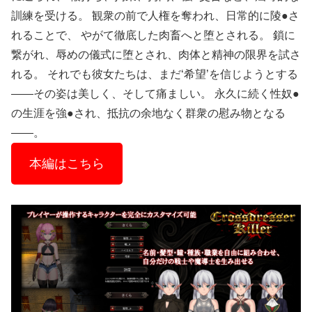
訓練を受ける。 観衆の前で人権を奪われ、日常的に陵●さ
れることで、 やがて徹底した肉畜へと堕とされる。 鎖に
繋がれ、辱めの儀式に堕とされ、肉体と精神の限界を試さ
れる。 それでも彼女たちは、まだ‘希望’を信じようとする
――その姿は美しく、そして痛ましい。 永久に続く性奴●
の生涯を強●され、抵抗の余地なく群衆の慰み物となる
――。
本編はこちら