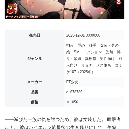
発売日
2025-12-01 00:00:00
拘束 辱め 触手 女装・男の
娘 SM アクション 監禁 縛
ジャンル
り・緊縛 異種姦 男性向け 成
人向け リョナ メス堕ち コミ
ケ107（2025冬）
メーカー
FT少女
品番
d_678786
価格
￥1056
――滅びた一族の仇を討つため、彼は女装した。 暗殺者
ルナ。 彼はハイエルフ族最後の生き残りにして、美貌