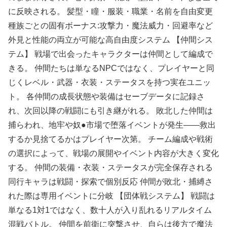
に反映される。 髪型・瞳・服装・職業・名前を自由変更
種族ごとの固有ボーナス:攻撃力・魔法威力・回避率など
外見と性能の両立が可能な高自由度システム 【仲間シス
テム】 戦場で出会ったキャラクターは仲間として編成で
きる。 仲間たちは単なるNPCではなく、プレイヤーと同
じくレベル・武器・衣装・ステータスを持つ実在ユニッ
ト。 各仲間の成長状態や装備はセーブデータに記録さ
れ、次回以降の戦闘にも引き継がれる。 敗北した仲間は
捕らわれ、地牢や奴●市場で堕落イベントが発生――救出
するか見捨てるかはプレイヤー次第。 チーム編成や戦術
の選択によって、戦場の展開やイベント内容が大きく変化
する。 仲間の装備・衣装・ステータスが完全保存される
同行キャラは戦闘・探索で個別反応 仲間が敗北・捕縛さ
れた際は専用イベントに分岐 【団体戦システム】 戦闘は
単なる1対1ではなく、数十人が入り乱れるリアルタイム
混戦バトル。 仲間を前衛に突撃させ、自らは後方で魔法