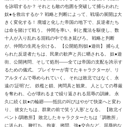
を詠唱するか？ それとも敵の包囲を突破して捕らわれた
奴●を救出するか？ 戦略と判断によって、戦場の展開は大
きく変化する！ 廃墟と化した帝国の地下で、反逆者たち
は命を賭けて戦う。 仲間を率い、剣と魔法を駆使し、数
十人が入り乱れる混戦の中で生き延びろ。 戦略と判断
が、仲間の生死を分ける。 【公開処刑/奴●遊街】 捕らえ
られた反逆者たちは、民衆の歓声と共に晒される。 奴●遊
街、公開拷問、そして処刑――全ては帝国の支配を誇示す
るための儀式。 プレイヤーが育てたキャラクターが、リ
アルタイムで辱められていく。 それは敗北ではなく、永
遠の‘証明’だ。 鉄檻と鎖、拷問具と観衆。 人としての尊厳
を奪われ、心が壊れるまで繰り返される屈辱の訓練。 永
久に続く奴●の輪廻――抵抗の叫びはやがて快楽へと変わ
り、 彼女たちは、群衆の前で笑う‘人形’となる。 【敗北イ
ベント/調教所】 敗北したキャラクターたちは「調教所」
に送られ、 鞭打ち、拘束、拷問、強●交合など、屈辱的な