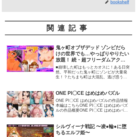
bookshelf
関連記事
鬼ヶ町オブザデッド ゾンビだら
けの世界でも…やっぱりやりたい
放題！ 続・超フリーダムアクシ
ョンRPG！
■崩壊した町はもっとカオスに！ある日突
然、平和だった鬼ヶ町にゾンビが大量発
生！？たちまち町は大混乱、逃げ惑う女
の子に襲ってくるゾンビ。男たちはどさ
くさに紛れて女の子を襲ったり、女ゾン
ビとヤっちゃう変態も現れます。全く新
ONE PI〇CE はめはめパズル
しいシナリオと新機能を追加した、「鬼
ONE PI〇CE はめはめパズルの作品情報
と共に生きる町」のスピンオフが登場！
本編はこちらONE PI〇CE はめはめパズ
※本作は前作である「鬼と共に生きる
ルの作品概要ONE PI〇CE はめはめパズ
町」をお持ちでない方もプレイできま
ルは現在人気の高い作品の一つです。 臨
す。また、シナリオの繋がりもないの
場感のある映像と完成度の高い演出が魅
で、前作を未プレイの方でも楽しめま
力で、ユーザー評価も非常に高い作品...
す。気に入った方はぜひ前作もご購入く
シルヴィーナ戦記 〜凌●輪●に堕
ださい♪■ゾンビにヤられちゃうか…ふた
ちるエルフ姫〜
なりになって襲っちゃう！？今度の主人