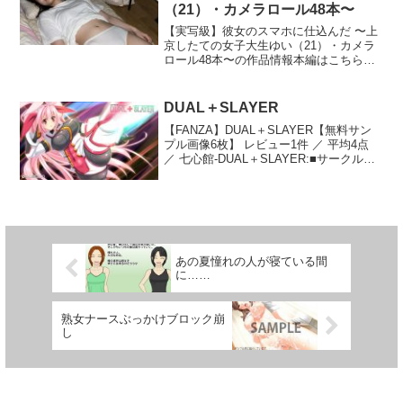
（21）・カメラロール48本〜
ーズのヒロインやモンスターと絡みなが
を避けるのに便利なショートカット。異
はAIで作られた絵を加筆、演出を追加し
ら物語を進めていきます。もちろんラ○ト
変が発生するメインの直線廊下でゲーム
制作しております。’
【実写級】彼女のスマホに仕込んだ 〜上
ームの宿でのイベントや温泉でのパフパ
パッドかキーボードのRボタンを8回連
京したての女子大生ゆい（21）・カメラ
フ・眠る三賢者にバレないように中出し
打/1秒すると廊下奥にテレポート（ショ
ロール48本〜の作品情報本編はこちら
など、「やりたかった！」が目白押しで
ートカット）します。■実況者モード実況
【実写級】彼女のスマホに仕込んだ 〜上
す。★システム★何度も同じモンスター
者モードではゲーム実況に不適切な要素
京したての女子大生ゆい（21）・カメラ
と戦うめんどくささを完全軽減！戦った
を隠匿します。センシティブな効果音や
ロール48本〜の作品概要【実写級】彼女
DUAL＋SLAYER
ことのあるモンスターはアイコンが表示
ボイスの音量も調整できます。個人・法
のスマホに仕込...
されすぐに分かります。時間をかけたレ
人を問わず広告や投げ銭などの収益化も
【FANZA】DUAL＋SLAYER【無料サン
ベル上げや無駄な周回要素を排除するこ
可能ですが、有料メンバー限定動画や有
プル画像6枚】 レビュー1件 ／ 平均4点
とによって純粋にエロバトルを楽しめる
料動画は禁止です（アクセスと視聴が無
／ 七心館-DUAL＋SLAYER:■サークル
ようにしました。★シーン・ボイス★CV:
料でできるようにしてください）。詳し
「七心館」がお送りする純愛あり異種姦
そらまめ。かの仔おーたに君野りるる柏
くは同梱の実況者モードの案内をご覧く
ありのADV！本ゲームはサークル「七心
木雅セックスバトルは擬似アニメーショ
ださい。■動作環境必ず購入前に体験版で
館」…
ンによる演出でエロくかわいく！さらに
動作確認を行ってください（起動しない
は魔物たちの呪文や特技に専用CGを書き
時はまずGPUのドライバのアップデート
下ろしたり二次加工を加えました！★製
をお試しください）。体験版には限定エ
作について★今回は、個人での製作では
ロシーン有り異変を1つ含む計8異変を収
あの夏憧れの人が寝ている間
なく協力して製作しました。グラフィッ
録しています（エロいことは数字読み/正
に……
ク関係は全て私が担当し、プログラム部
数/Wピース/角07が選択可能）。
分や外注関係を協力していただきまし
Windows（XInput）対応ゲームパッド/キ
た。分担製作できるようになった結果、
ーボード＆マウスでプレイできます。
熟女ナースぶっかけブロック崩
グラフィックの枚数も大幅に増やす事が
PS4/PS5純正コントローラーでもプレイ
し
でき、ゲーム面も企画だけが先行してい
可能ですが、Windows（XInput）対応コ
た部分が大幅に改善され、普段なら切り
ントローラー推奨です。・最低動作環境
捨ててしまうところも追加できたので良
OS: Windows 11CPU: Intel Core i5（第10
い物に仕上げることが出来たと思いま
世代以降） または AMD Ryzen 5（3000
す。過去に.zipの作品を買ってくださった
シリーズ以降）メモリ: 16GB以上GPU: