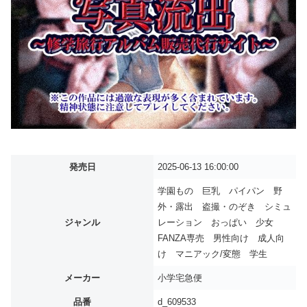
発売日
2025-06-13 16:00:00
学園もの 巨乳 パイパン 野
外・露出 盗撮・のぞき シミュ
ジャンル
レーション おっぱい 少女
FANZA専売 男性向け 成人向
け マニアック/変態 学生
メーカー
小学宅急便
品番
d_609533