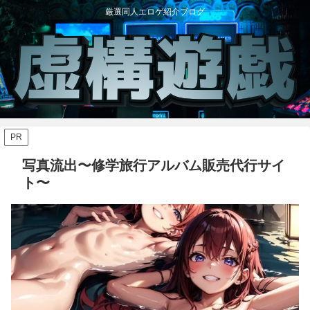
厳選同人エロゲ紹介ブログ
PR
写真流出〜修学旅行アルバム販売代行サイ
ト〜