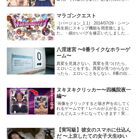
好意を寄せているように見えます。あな
たは夏美と付き合いたいと思っています
が、夏美のまわりには彼女を狙う男たち
マラゴンクエスト
がいます。それも性欲全開で。ボヤボヤ
［バージョン_1.1］ 2014/07/29・シーン
してると幼馴染は他の男に取られてしま
再生前にスキップ機能を用意致しまし
います。爆乳の幼馴染を寝取られて、悔
た。・細かいバグを修正いたしました。
しい思いと一人残される気持ちを楽しみ
バージョンアップにて進行不能バグなど
ましょう！このゲームは主人公である
が修正されますので、「お読みくださ
佐々木タクミを操作して、マップを探索
い」のバージョンが古い場合は、お手数
し、Hイベントを探すゲームです。幼馴染
八淫迷宮 〜8番ライクなホラーゲ
ですが再ダウンロードをお願いいたしま
とのハッピーエンドも存在しますが、間
ーム〜
す。★ストーリー★その昔、勇者ロ○の活
男のイベントを進めると、夏美は間男た
躍により平和を取り戻した世界。この世
異変を見逃さない。異変を見つけたら、
ちとの仲をどんどん深めていきます。他
界が再び淫乱の渦へと飲み込まれようと
エロいことをする。異変が見つからなか
の男によって変わっていく幼馴染を見届
していた。性器の擦れあう音が卑猥に響
ったら、エロいことをしない。8番の出口
けましょう。難易度はないに等しいゲー
く絶頂バトル。かつての武器や防具はも
から外に出る。ビックリ要素ありのすべ
ムです、お気軽にお楽しみください。●ボ
う意味を成さない…。張り詰めたイチモ
ての異変が怖い8番ライクなホラーゲー
イス素材タイガーリリー/cv:涼貴涼 様
ツに絡みつく魔物の蜜魔物たちの強力な
ム。戦わない・逃げない・画面明るめ・
●●G25枚＋立ち絵等●イベントシーン回想
ヌキヌキクリッカー〜四楓院夜一
エロ呪文やエロ特技絶え間なく絞り上げ
ショートカット機能搭載だからホラーゲ
モード、CG閲覧モード有（ゲームを進め
編〜
てくる魔物たちの膣果ててしまえば死ぬ
ームが苦手でも大丈夫！？エロいことを
ると利用できるようになります）●本作品
まで搾り取られるだろう…。★キャラク
すれば怖くない♪異変数: 31（内3異変は
’画像をクリックすると喘ぎ声を出してく
は「RPGツクールMZ」で製作されていま
ター・イベント★キャラクター・シーン
限定エロシーン有）エロいこと: 数字読
れるゲームです！レベルが上がるごとに
す。●ご購入前に体験版にて動作確認をお
の総数は50以上ドラ○エ1に登場するモン
み/正数/Wピース/角07/尺八/69/8585■ギャ
どんどんエッチになっていきます！実績
願い致します。
スター全てを擬人化、さらに他シリーズ
ラリー設定次に発生する異変を指定でき
解除した画像はダウンロード出来ます！
よりモンスターやヒロインを出張させま
ます。同梱の攻略情報（ネタバレ注意）
◆操作説明・ゲームを起動・ひたすら画
した。ス○イムから始まりド○キー・ゴ○
に限定エロシーンがある異変情報を紹介
像をクリック◆作品概要・作品形式:クリ
【実写級】彼女のスマホに仕込ん
スト・etc。ド○ゴンやゴ○レム・悪○の騎
しています。■ショートカット機能エロシ
ッカーゲーム・CG枚数:20枚・おまけイ
だ 〜上京したての女子大生ゆい
士からの竜○コースになぞりつつ、他シリ
ーンだけ楽しみたい時やホラーギミック
ラストもあり！◆制作環境python※本作