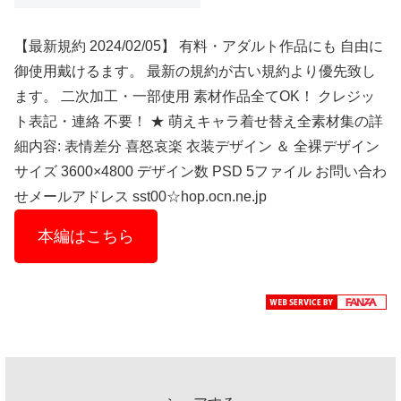
【最新規約 2024/02/05】 有料・アダルト作品にも 自由に
御使用戴けるます。 最新の規約が古い規約より優先致し
ます。 二次加工・一部使用 素材作品全てOK！ クレジッ
ト表記・連絡 不要！ ★ 萌えキャラ着せ替え全素材集の詳
細内容: 表情差分 喜怒哀楽 衣装デザイン ＆ 全裸デザイン
サイズ 3600×4800 デザイン数 PSD 5ファイル お問い合わ
せメールアドレス sst00☆hop.ocn.ne.jp
本編はこちら