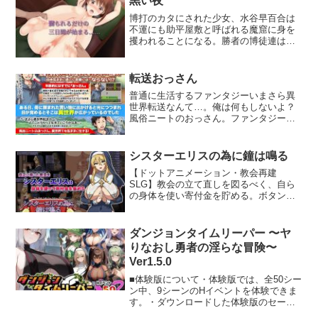
黒い夜
博打のカタにされた少女、水谷早百合は
不運にも助平屋敷と呼ばれる魔窟に身を
攫われることになる。勝者の博徒連は、
少女の肢体を三日間享楽する権利を得る
が、純潔を犯さないという盟約を守らな
ければならない。さて、どうしたもの
転送おっさん
か……と首をひねるより早く、博徒一
普通に生活するファンタジーいまさら異
同、生殖行為とは程遠い性遊戯を以て柔
世界転送なんて…。俺は何もしないよ？
肌を愉しむ術を知る。「やめてくださ
風俗ニートのおっさん。ファンタジー世
い…ほんとにやめてください…！」その
界でも気ままに生きる！エルフや猫耳、
懇願は確かに博徒の耳に届くが、正しく
女賢者や姫様も！魅惑の住人たちと刺激
伝わることは、もはやない。『ホントニ
的なことだけをして過ごす異世界生活。
ヤメテクダサイ』という音律は、その屋
シスターエリスの為に鐘は鳴る
【ダンジョン？ドラゴン？ なに、それ？
敷においては『やれ』と促すことにな
【ドットアニメーション・教会再建
おいしいの？】独身で冴えないニートの
る。そんなことなど露知らず、世にも稀
SLG】教会の立て直しを図るべく、自ら
おっさんがファンタジー世界へ！自由気
な大難に陥った少女は、曲者揃いの博徒
の身体を使い寄付金を貯める。ボタン選
ままに過ごし英雄には…ならない！？年
十人にあの手この手で蹂躙される。純潔
択式ドット絵アニメシミュレーション。■
齢的にはすでに『おっさん』簡単で責任
は犯さない…この盟約は善に結ぶか悪に
プロローグ派遣された教会で日々を過ご
感を背負わずにできるお仕事で小銭を稼
流れるか。そもそも盟約は守られるの
すエリス。しかし教会のあまりのボロさ
ぎ、いつ洗濯をしたのか思い出せないぼ
ダンジョンタイムリーパー 〜ヤ
か。イラストCG 幸餅きなこ CV 七海こ
に、なかなか人も寄り付かず彼女は途方
ろいパーカーとスウェット…そんな彼は
ねこ※注1 ご購入前に必ず体験版で動作
りなおし勇者の淫らな冒険〜
に暮れていた。そんな折、自分の身体を
楽しい妄想をするだけで日々を自室で引
確認をお願いします※注2 本作には奇人
Ver1.5.0
使い住民たちから寄付金を集める事を思
き籠り生活を謳歌していました。ある
怪人が多数登場します 選択肢等はありま
いつく。シスターエリスの教会を立て直
日、母に頼まれた買い物に出かけると光
■体験版について・体験版では、全50シー
せんが、誰に感情移入するか（しない
す戦いが始まった。■ Hシーン（ドットア
につつまれ、目が覚めるとそこは異世界
ン中、9シーンのHイベントを体験できま
か）で、後味が大きく変わります
ニメーション）多数の選択式によるドッ
が広がっているのでした。「いまさら異
す。・ダウンロードした体験版のセーブ
ト絵選択肢えっち動画！レベルによって
世界転送か〜。さて…どうやって生きて
データは、 製品版へ引継ぎが可能となっ