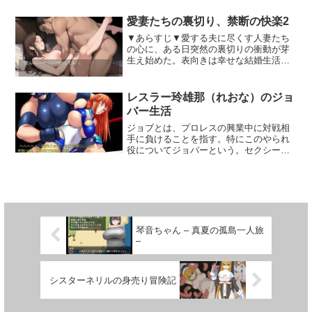
体位もばっちり変わります！■ Hのシチュ
いこうかなあ…」ボサボサの頭をかきや
ております。■「ダンジョンタイムリーパ
エーション懺悔室で壁を隔てたシチュエ
る気無く呟きました…。【ファンタジー
ー」とは？・レ●プ、売春、ダンジョン探
愛妻たちの裏切り、禁断の快楽2
ーションでの壁越しフェラや様々な奉
世界でも気ままに生きたいんです】
索、レア装備集め…。 何度でも過去に戻
仕。寄付金を一定以上支払った者が入る
▼あらすじ▼愛する夫に尽くす人妻たち
日々、灰色なニート貴族生活を謳歌して
り、自由に遊べる！・好きにキャラを育
事が出来る部屋での愛撫、責め、性交。
の心に、ある日突然の裏切りの衝動が芽
きたおっさんである主人公…そんな彼が
成し、魔王を討伐しよう！仲間に出来る
そしてさらに上のランクでは、機械責
生え始めた。表向きは幸せな結婚生活を
ファンタジーの世界に入り込んでしまい
女キャラクターは25人！ エッチシーンは
め、アナル、果ては乱交までも……。■
送りながら、その心の奥には禁断の渇き
ます。適当に生きたいという彼にも、ゲ
25人 x 2回ずつ ＋ αの大ボリューム！！
キャラクター・シスターエリス（シスタ
が潜んでいた。そして彼女たちは気付い
ーム世界で良く知る異世界の可愛い女の
★ゲーム仕様・その他■ゲームジャンルタ
ーエリス）真面目で勤勉、教会への奉仕
てしまう、裏切ることの背徳的な悦び
子達には興味を抱くのでした。彼は一念
イムリーパー・ローグライクRPG■Hシー
レスラー玲雄那（れおな）のジョ
に力を注ぎ主の教えを広め、伝える事を
を。夫への深い愛情とは裏腹に、その身
発起して冒険に進めるのか？それと
ン内容・H可能女キャラクター:26人・H
バー生活
喜びとしている。自らが信仰する主の為
体は他の男を求めてしまう。昼下がりの
も…。なにはともあれ異世界の生活を満
シーン:25 x 2回ずつ有り＋α！・ボイス:
ならば、身体を差し出す事も良しとし、
密会で、彼女たちは新たな快感を発見し
喫しましょう！【異世界エッチなぐうた
ジョブとは、プロレスの興業中に対戦相
全キャラクター、Hシーンにボイス有り・
性に対しても進んで取り組んでいく。
ていく。貞淑な妻としての誇りは、次第
ら生活】＜楽にできる仕事を模索しエッ
手に負けることを指す。特にこのやられ
画面サイズ:1280x720■便利なシステム●
に禁断の快楽への期待に変わっていく。
チ冒険へGO＞例えば配達員として暇な時
役についてジョバーという。セクシーダ
テキスト機能:テキストスキップやオート
心の奥底では罪の意識に苛まれながら、
間のみの宅配ゴミ拾いをして価値があり
イナマイトボディの女子プロレスラーの
モード、ログ履歴、ウインドウ一時消去
その身体は背徳を待ち望んでしまう。裏
そうな物を売り別の町で買った物を別の
戦いをその目に焼き付けろ！■ 概要レス
を実装しております。●イベントの回想モ
切りの快感は、彼女たちの新たな生きが
町に持っていき差額を稼ぐ…そうして手
ラー玲雄那となって海外から来たレスラ
ード:閲覧済みのHシーンやCGを見返すこ
いとなっていった。しかし一度知ってし
に入ったお金でエッチに遊びましょう！
ー、バリー・ザ・ジャイアントとの戦い
とが出来ます。未閲覧のイベントを全解
まった禁断の味は、もう封印することが
異世界では魅力的なファンタジー住人た
を繰り広げるコマンド入力式バトル
放する事も可能です。●チートモード:ダ
できない。理性は次第に蕩け、本能の赴
ちと触れあうことが可能です。メイドさ
RPG。セクシーなレスラーが悪役男レス
ンジョン攻略が面倒な方向けに、以下機
くままに身を委ねていく。夫への愛情
ん、サキュバスや女賢者…猫耳娘の耳か
ラーに痛めつけられる様子に思わず興奮
能も実装しております。・ダンジョン自
琴音ちゃん – 真夏の孤島一人旅
が、むしろ背徳への興奮を高めていく。
き店、サキュバスの淫乱なお店…。いろ
してしまうこと間違いなし。試合と試合
体をスキップ（クリア扱い）する機能・
–
禁断の悦びを求めて、彼女たちは次第に
いろな女の子と仲良くなったりエッチな
の合間には助っ人としても町で活躍して
ダンジョンのマスを無効化する機能※ま
大胆になっていく。愛妻の仮面の下で、
お店へ行くエッチ冒険でスッキリするの
町人達との心温まる交流も！■ プロロー
た、上記とは別に、ダンジョンに集中し
彼女たちは未知の快感に溺れていく。そ
です！＜エロエロクエスト＞遭遇するク
グジョブとは、プロレスの興業中に対戦
たい方向けに「Hシーン自動スキップ機
シスターネリルの身売り冒険記
の心と身体は、徐々に淫らな牝へと変貌
エストはエロい物ばかり…ニートにふさ
相手に負けることを指す。特にこのやら
能」も実装しております。 ●コンフィグ
していった。昼と夜とで異なる顔を持つ
わしいぐうたらクエストをクリアすると
れ役についてジョバーという。これが
機能:バトル速度やゲームパッド・キーコ
生活が、新たな日常となっていく。裏切
ご褒美がもらえます。ファンタジー世界
中々高度なもので、興業を盛り上げるた
ンフィグの設定、サウンド調整やウィン