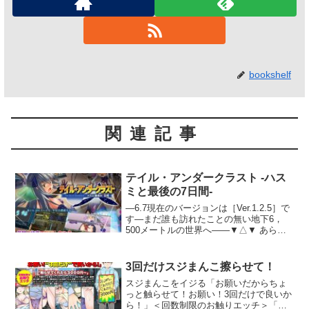
bookshelf
関連記事
テイル・アンダークラスト -ハス
ミと最後の7日間-
―6.7現在のバージョンは［Ver.1.2.5］で
す―まだ誰も訪れたことの無い地下6，
500メートルの世界へ――▼△▼ あらす
じ ▼△▼ハスミが出会ったのは未来から
来たというカタコトで胡散臭いアンドロ
イドだった。7日後に訪れる隕石群の飛来
3回だけスジまんこ擦らせて！
を回避するため、2人は富士山のふもとに
スジまんこをイジる「お願いだからちょ
空いた巨大な隕石孔を降りていく。怪し
っと触らせて！お願い！3回だけで良いか
い生物がはびこる地底の世界に浮かぶの
ら！」＜回数制限のお触りエッチ＞「触
は力強く剣を振るう少女の姿のなのか、