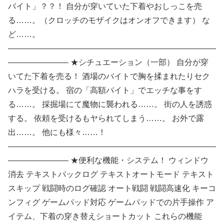
バイト」？？！ 自分が穿いていた下着やおしっこを売
る……。（クロッチのモザイクはオンオフできます） な
ど……。
——————————————————————————
———————– ★シチュエーション（一部） 自分が穿
いてた下着を売る！ 酒場のバイトで胸を揉まれたりセク
ハラを受ける。 宿の「高額バイト」でエッチな事をす
る……。 採掘場にて魔物に襲われる……。 街の人を誘惑
する。 依頼を受けるもヤられてしまう……。 お外で露
出……。 他にも様々……！
——————————————————————————
———————– ★便利な機能・システム！ ウィンドウ
消去 テキストバックログ テキストオートモード テキスト
スキップ 戦闘時のログ確認 オート戦闘 戦闘高速化 キーコ
ンフィグ ゲームパッド対応 ゲームパッドでの片手操作 ア
イテム、下着の穿き替えショートカット これらの機能