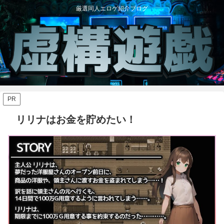
厳選同人エロゲ紹介ブログ
PR
リリナはお金を貯めたい！