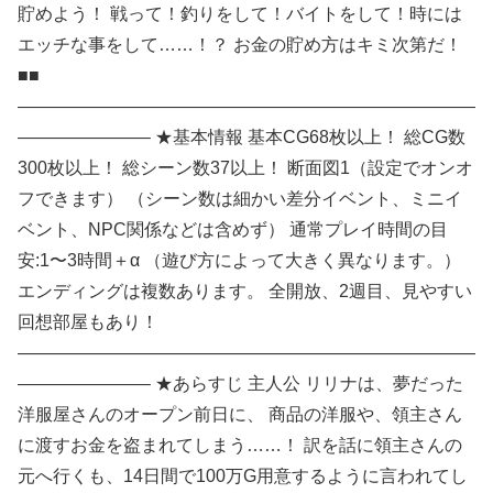
貯めよう！ 戦って！釣りをして！バイトをして！時には
エッチな事をして……！？ お金の貯め方はキミ次第だ！
■■
——————————————————————————
———————– ★基本情報 基本CG68枚以上！ 総CG数
300枚以上！ 総シーン数37以上！ 断面図1（設定でオンオ
フできます） （シーン数は細かい差分イベント、ミニイ
ベント、NPC関係などは含めず） 通常プレイ時間の目
安:1〜3時間＋α （遊び方によって大きく異なります。）
エンディングは複数あります。 全開放、2週目、見やすい
回想部屋もあり！
——————————————————————————
———————– ★あらすじ 主人公 リリナは、夢だった
洋服屋さんのオープン前日に、 商品の洋服や、領主さん
に渡すお金を盗まれてしまう……！ 訳を話に領主さんの
元へ行くも、14日間で100万G用意するように言われてし