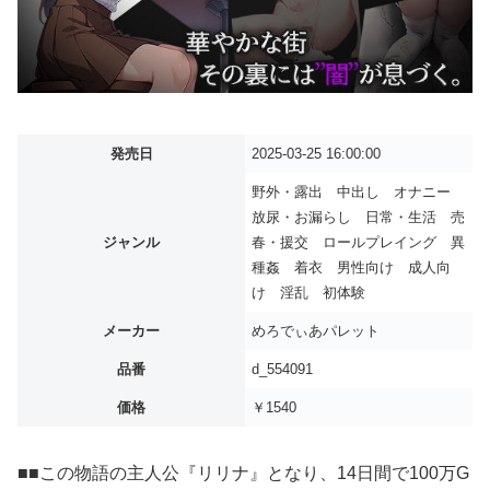
発売日
2025-03-25 16:00:00
野外・露出 中出し オナニー
放尿・お漏らし 日常・生活 売
ジャンル
春・援交 ロールプレイング 異
種姦 着衣 男性向け 成人向
け 淫乱 初体験
メーカー
めろでぃあパレット
品番
d_554091
価格
￥1540
■■この物語の主人公『リリナ』となり、14日間で100万G