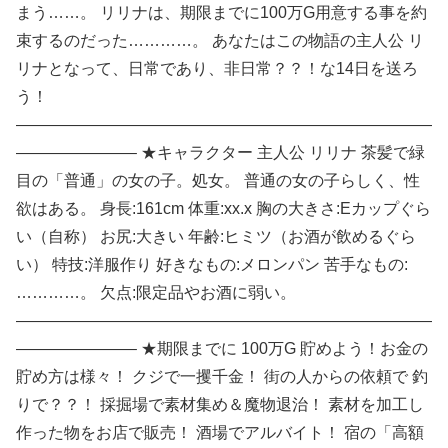
まう……。 リリナは、期限までに100万G用意する事を約
束するのだった…………。 あなたはこの物語の主人公 リ
リナとなって、日常であり、非日常？？！な14日を送ろ
う！
——————————————————————————
———————– ★キャラクター 主人公 リリナ 茶髪で緑
目の「普通」の女の子。処女。 普通の女の子らしく、性
欲はある。 身長:161cm 体重:xx.x 胸の大きさ:Eカップぐら
い（自称） お尻:大きい 年齢:ヒミツ（お酒が飲めるぐら
い） 特技:洋服作り 好きなもの:メロンパン 苦手なもの:
…………。 欠点:限定品やお酒に弱い。
——————————————————————————
———————– ★期限までに 100万G 貯めよう！お金の
貯め方は様々！ クジで一攫千金！ 街の人からの依頼で 釣
りで？？！ 採掘場で素材集め＆魔物退治！ 素材を加工し
作った物をお店で販売！ 酒場でアルバイト！ 宿の「高額