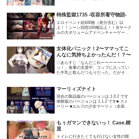
らせてくれたら3000円〜」など手書きの
それとも……▼△▼ ゲーム概要 ▼△▼ ■
広告をサンドイッチマンよろしく自分を
拘束 × 催●に抗え！ 敵のH攻撃によって
飾り上げ、繁華街を練り歩きだす！興味
変わる戦闘スタイルと多彩な戦闘H＜ ス
特殊監獄1735 -収容所看守物語-
本位やお金欲しさに近寄ってくる訳あり
ライム拘束、くもの巣拘束、機械拘束、
エロイベント絵600枚（差分含む）以
女の子をゲットして約束したおっぱいや
波動催●、チャーム、洗脳…… ＞30種類
上！！シーン回想100種以上！！当サーク
スジまんこを決められた回数だけこれで
以上の敵に固有のHスキル、そのHスキル
ルの大ボリュームアドベンチャーゲーム
もかとゆっくり丁寧に堪能する！手の感
は大きく分けて ◆ 身体に絡みついて、縛
「陵●収容所-絶望の未来-」
触でその形状や反応を敏感に感じ取る全
られて、動けない……「拘束系」 ◆ 戦闘
「INDOMITABLE KING-運命の剣と奴●剣
集中！＜女の子のエッチな部分をとにか
中なのになんだかいやらしい気分に……
闘士と犯●れる女達の物語-」と同じく大
くねっとりイジる＞ブラの上からねっと
女体化パニック！2〜ママってこ
「催●系」の2パターン。相性を見て特徴
容量マルチエンディングADVシリーズ第
りと触って乳首を探し当て手の感触で乳
的な2つの戦闘モードを使い分けよう！油
んなに気持ちよかったんだ！？〜
三弾！！前二作を遥かに上回る超大容
首の形状や特徴を敏感に感じ取るくらい
断すると拘束×催●でがんじがらめになる
量！！もちろんエロボイス、エロ音など
◇あらすじ「なんだこれーーーーーー
全て集中して、これでもかとゆっくり丁
ことも……戦闘中はHステータスによって
演出もさらに過激に！！監獄の女達の救
っ！」食事の支度中、コップに入ってい
寧に責める！まんスジ責めではクリトリ
立ち絵が変化！「こんな、流されちゃい
い主になるのかそれとも無慈悲な監視者
た牛乳と飲んだつもりだった。だがそれ
スや包皮、大陰唇などの形状を敏感に感
けないのに……」じわじわ追いつめられ
になるのかその手に持つ警棒は誰に振り
は、父の研究した薬で……。気が付くと
じ取るくらい全て集中してタッチ女の子
るヒロインに注目！ ■隠されたキーアイ
下ろされるのか時は戦争の真っ只中世界
身体が女体化！しかもその姿は、亡き母
たちをじわじわと、そして確実に性的快
テムで思い出しひとりエッチ！ おさらい
は混沌の渦に飲まれ人々は暗黒の世界で
にそっくり！？とにかく親父を問い詰め
感の絶頂へといざなう！ゆっくりまった
マーリィズナイト
オナニーシステム ダンジョンに隠れてい
もがき苦しんでいたあなたは故郷の田舎
ないと！「おい親父！ これはいったいど
り舌のざらざらの形状や舌の力の入れ方
るのは敵や装備だけじゃない秘密のキー
現在の製品版のバージョンは 1.0.2 です
から軍の収集命令で呼び出され軍の施
ういうことだよ！ 説明しろ」「千晶〜〜
など敏感に感じ取るくらい全て集中して
アイテムをダンジョンの最深部から探し
体験版のバージョンは 1.1.2 です■ スト
設‘収容所’の看守の一人となることに女囚
っ！ か、帰ってきてくれたんだねええ
限られた制限があるフェラで口内にどっ
出せ！「あの時の敵の攻撃が忘れられず
ーリー ■エルフの少女マーリィ（名前変
専門の施設の中で女囚、敵女兵士らを前
っ！」すると一瞬で親父は俺の身体に抱
ぷり射精！フル勃起しているペニスを膣
に……」敵のアイテムを使って身体を鎮
更可）が、里を出て、町で用心棒を雇い
に慈悲と狂気の葛藤の中運命は過酷にそ
きついて、しかも頭を膨らんだ胸にめり
の内部構造を敏感に感じ取るくらい全て
めるヒロイン戦闘で受けた快楽がベッド
母を捜す旅に出るRPGです。用心棒との
して冷酷に時を刻む果たしてあなたはど
込ませてくる。「ちょ、ちょっと何する
集中してゆっくり奥まで挿入回数制限付
の上でもハスミを狂わせる……！（10パ
二人旅はエッチな事がいっぱい待ち受け
のような結末を望むのかそして望むべき
んだこのっ！ 離れろこのクソ親父っ！ 気
もぅガマンできないっ！ Case.樹
きのため、ねっとりしたピストン運動で
ターン以上） ■7日間で7つのダンジョン
ているのだった……■ ゲーム内容 ■パー
ものを手にすることができるのかその手
持ち悪いっ！」「ああ、この声、この感
確実に精液を膣の奥底にぶちまける！＜
近未来のSF世界を探索し尽くせ！暗い鉱
里
ティの仲間にエロられたり、ヒロイン一
にするのは純愛の小さな幸せかそれとも
触、そしてこの匂いっ、間違いなく千晶
集まってくる訳ありの女の子達＞・金欠
山からツタ絡まる地下湿原まで、多種多
人でこっそりエロられたい！というコン
トイレに行きたくても行けない女性の限
歪んだ劣情の大きな破滅なのかそれはあ
だああああっ！ しかも少し若くなってる
に焦る家出娘…3回のおっぱいタッチと3
様な洞窟と敵がハスミを待つ隕石孔の前