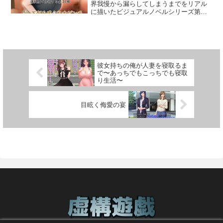
セプトの作品となります。戦闘・ダンジ
界我慢から漏らしてしまうまでをリアル
なたの選択次第●様々な選択、様々な結末
よおおおっ！」完全にこのクソ親父は俺
回のまんスジイジりまでOK！・繁華街で
線基地にいる様々な人に協力してもらい
ョンの攻略は用心棒との2人パーティで
に描いたビジュアルノベルシリーズ第十
主人公は収容所（刑務所）の看守所では
のことを母さんだと思い込んでしまって
出会ったキャバ嬢…ほんの少ししかない
ながら物語を進めようどうやら洞窟にい
す。用心棒は2キャラから、お好きな方を
一弾！！今回のテーマは高速道路×下剤！
上司や同僚と、所外でも様々な人との出
いるようで、愛する妻の身体と思ってい
往復回数制限付きのフェラで、無事果て
るのは基地の関係者だけじゃないようだ
お選び頂けます。戦闘中に敵からのセク
高速道路上で自由にトイレに行けないな
会いがありますストーリーは様々に分岐
るものを弄くっている。いや、そんなこ
ることができるか！？・お財布を忘れて
が……？（プレイ時間7〜10時間）▼△▼
ハラを受けたり、用心棒にセクハラさせ
か、猛烈な腹痛と便意に悶えるヒロイン
し複数のヒロインを攻略可能様々なエン
と思っている場合じゃなくて、ここから
困っている巨乳若妻…おっぱい＆まんス
見どころ ▼△▼■エッチシーンはすべて
る事もできます。用心棒の立ち絵は表示/
の羞恥を描く。おもらし作家・xisosan
ディングがあるので色々な展開を楽しめ
早く脱出しないと……！Microsoft社にて
ジ責め！・ド天然スク水女子校生…まん
女主人公視点の甘々快楽責め！ 人外の愛
非表示、各種バリエーションがありま
と うんころ丸 の共同創作ストーリー！◆
ます簡単にエロシーン重視でもじっくり
サポートが終了しているWindowsOS に
スジ擦り＆フェラのセット！・お弁当を
撫と催●でトロトロに蕩けさせられる濃厚
す。町の宿でツインベッドルームに泊ま
あらすじ・作品紹介人気ファッション雑
ストーリー攻略でもどちらでも楽しめま
ついては、下記の公式サポート窓口へお
忘れた制服女子校生…生即フェラ！…な
なシチュエーションが多めです 基本
彼女持ちの俺が人妻を寝取るま
ると、ヒロインの一人行動が可能に。一
誌のトップモデル・里香と、スカウトか
す●監獄の絶対支配者女所長所には極度の
問い合わせください。■ アパタイト サポ
どなど公園などではロリっ娘たちも…＜
CG30枚以上。なんとエッチシーンの約4
で〜あっちでもこっちでも寝取
人で夜の町を探索し、エッチな事をされ
らデビューしたばかりの新人モデル・樹
サディストの女所長が君臨彼女が全てを
ートフォーム
全集中！全神経を集中せよ＞精神集中を
割が催●系シチュ！ 回想部屋、勝っても
り生活〜
たり、○○○されたりこっそり風俗でお金
里ーーモデルとしての才能に恵まれてい
支配し女囚たちはその仕打ちに震え上が
して念入りにねっとり触ることにより視
イベント回収あり。■敗北Hメイン、拠点
を稼ぐ事もできます。宿でダブルベッド
る樹里はあっという間にカリスマ人気モ
るそして主人公にも………絶対の権力者
覚的にも覚醒！歩くだけで揺れる豊満な
のイベントは段階進行も Hイベントは戦
ルームに泊まったり、ダンジョンで野宿
デルとなり、里香の血の滲む努力で手に
にただ従順にしたがうのか、それと
おっぱい、いきり立った乳首、べっちょ
闘中Hと敗北Hに拠点での快楽堕ちH！ 絶
目眩く侮愛の宴
すると用心棒から代金を請求されます。
入れた看板モデルの座を脅かす。他のモ
も………●義母実家で憧れの存在だった血
り濡れて少し透けたパンティ越しのまん
え間なく与えられる催●攻撃にハスミは耐
現金で支払うか、えっちな事をして支払
デルと一緒に樹里の才能を妬み、その無
の繋がっていない母親だがその気持ちは
スジ少しざらつきのある舌が絡みつくフ
えられるのか！■くどい！ 胃もたれ必至
うか、プレイヤーの選択次第です。用心
愛想さにも怒りを覚えた里香は、かつて
歪み、そして心の平穏をかき乱す●元恋人
ェラの口元、大量に発射された精液が収
の探検トピック 地底の世界はどこを向い
棒とのえっちイベントは、段階イベント
自分も先輩に人気を妬まれされた嫌がら
幼なじみでお互い初めての肉体関係にな
まりきらずにあふれ出す口元初めての性
ても石、石、石だらけ！ 石に詳しくなら
となります。用心棒代の支払い以外の機
せを樹里にしようと動き出す…Milele氏が
った元恋人再会を果たしたが彼女は誰に
的快感に戸惑いながらも感じてしまう少
ないわけがない！ 塩酸をかけてフレイム
会もあるので、その都度選択を迫られま
描く美麗なイベントCG×篠守ゆきこさん
でも腰を振るちん○狂いの女に変わり果て
女のロリぱんつのスジ、などなど…主人
で加熱して水に溶かして擦って舐めて光
す。ヒロインと各用心棒のイベントはそ
によるヒロインフルボイス！徹底的にこ
ていた●所の女軍医便秘に苦しむ女囚や女
公が集中しているエッチな部分が感じら
に透かして調べよう！―本ゲームはRPG
れぞれ15シーンです。通常戦闘終了時
だわった細かな描写エフェクトやスカト
看守達をぞんざいに扱う所の軍医主人公
れるイラスト演出！実際にエッチな体験
ツクールMVを使用しています― ・製品
に、どちらかが戦闘不能状態だとえっち
ロSEで女性の失敗に至る一部始終をリア
は便秘処理担当にされてしまう彼女はそ
をしているような没入感を局部アップの
のご購入前に必ず体験版で動作確認をお
なイベントが起こります。女の子ボスに
ルに再現！！◆イベントCG・ゲームシス
の姿を見て楽しんでいるようで………●女
イラストで臨場感アップ！！＜体験版に
願いいたします。 ・バグ修正等でアップ
勝利すると用心棒がヒロインの目の前で
テムトイレ駆け込み トイレ待ち ギリギリ
囚、敵女兵達女囚専門収容所に収監され
ついて＞体験版は動作確認用です移動や
デートがあることが予想されます。 DMM
女の子ボスを○○○する事もできます。■
アウト 限界おもらし選択肢で分岐する3
るは罪を背負う女囚そして連行された敵
冒険などゲーム本体をプレイすることは
アカウント登録の上でのご購入を推奨し
基本情報 ■えっちイベント 全72シーン 基
種類のエンディングイベントCG基本4種×
国の女兵士達自由を奪う檻を挟み監視者
出来ません
ます。―体験版からのセーブデータの引
本54枚、（内基本5枚程度はヒロイン以外
排泄・表情・ポーズ差分＋α（ヒロイン樹
として警棒を握り締める主人公は正しき
継ぎに関して― ・2018.4.26以前に予告ペ
のシーン）戦闘セクハラなど 基本7枚、
里のCG4種/オマケの先輩モデル里香の過
道を示す者なのかそれとも狂気をぶつけ
ージで掲載していた体験版からの セーブ