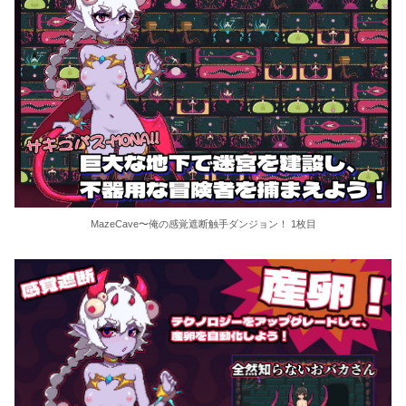
MazeCave〜俺の感覚遮断触手ダンジョン！ 1枚目