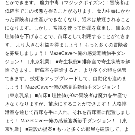
とができます。 魔力中毒（マジックポイズン）: 冒険者は
低確率でこの状態を得ることがあります。魔力中毒にかか
った冒険者は生産ができなくなり、通常は放逐されること
になります。しかし、常識を使って部屋を変更し、彼女の
理知値を下げることで、苗床として利用することができま
す。 より大きな利益を得ましょう！ もっと多くの冒険者
を募集しましょう！ MazeCave〜俺の感覚遮断触手ダン
ジョン！ ［東京乳業］ ■寄生状態■ 排卵室で寄生状態を解
除できます。 貯蔵室を建造すると、より多くの卵を保管
できます。 技術をアップグレードして、自動化を進めま
しょう！ MazeCave〜俺の感覚遮断触手ダンジョン！
［東京乳業］ ■苗床■ 理性値が0の冒険者は魔力を生産で
きなくなりますが、苗床にすることができます！ 人格排
泄室を通じて苗床を手に入れ、それを苗床室に配置しまし
ょう！ MazeCave〜俺の感覚遮断触手ダンジョン！ ［東
京乳業］ ■建設の提案■ もっと多くの部屋を建設して、よ