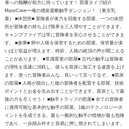
者への報酬が前方に待っています！ 部屋タイプ紹介
MazeCave〜俺の感覚遮断触手ダンジョン！ ［東京乳
業］ ■休憩所■ 冒険者が体力を回復する部屋、一つの休憩
所が冒険者の持ち上げ限界を三人増やすことができます。
キャンプファイアは常に冒険者を安心させることができま
す。 ■倉庫■ 卵や人格を保管するための部屋。保管量が多
いほど収益が増えます。時折、人格の絶頂の声が聞こえる
ことがあります。 ■常識変更の部屋■ 古代の触手は冒険者
の理性を迅速に消耗し、彼らを苗床に加工する速度を上げ
ます。使った冒険者みんな、良いって言ってるぞ。 ■苗床
の部屋■ 人格が脱出した後の冒険者を配置する部屋。技術
ポイントとお金を生み出すことができます。苗床として最
後の力を尽くそう！ ■触手トラップの部屋■ 全ての冒険者
に適用可能な基本的な触手の部屋。1級のテクノロジーポ
イントを生成できる。最も一般的な触手の怪物が最も危険
であり、一歩踏み外すと容易に押し倒されてしまいます。