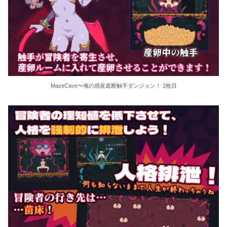
MazeCave〜俺の感覚遮断触手ダンジョン！ 2枚目