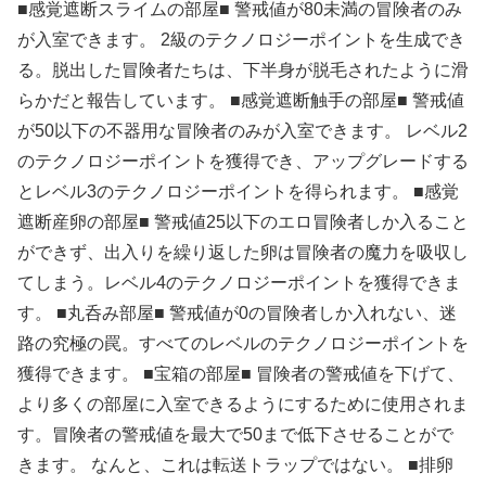
■感覚遮断スライムの部屋■ 警戒値が80未満の冒険者のみ
が入室できます。 2級のテクノロジーポイントを生成でき
る。脱出した冒険者たちは、下半身が脱毛されたように滑
らかだと報告しています。 ■感覚遮断触手の部屋■ 警戒値
が50以下の不器用な冒険者のみが入室できます。 レベル2
のテクノロジーポイントを獲得でき、アップグレードする
とレベル3のテクノロジーポイントを得られます。 ■感覚
遮断産卵の部屋■ 警戒値25以下のエロ冒険者しか入ること
ができず、出入りを繰り返した卵は冒険者の魔力を吸収し
てしまう。レベル4のテクノロジーポイントを獲得できま
す。 ■丸呑み部屋■ 警戒値が0の冒険者しか入れない、迷
路の究極の罠。すべてのレベルのテクノロジーポイントを
獲得できます。 ■宝箱の部屋■ 冒険者の警戒値を下げて、
より多くの部屋に入室できるようにするために使用されま
す。冒険者の警戒値を最大で50まで低下させることがで
きます。 なんと、これは転送トラップではない。 ■排卵