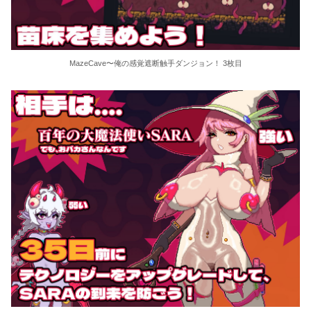
MazeCave〜俺の感覚遮断触手ダンジョン！ 3枚目