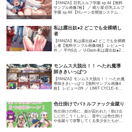
【FANZA】巨乳エルフ学園 sp.44【無料
サンプル画像7枚】 ／ 眠り屋-巨乳エルフ
学園 sp.44:【Hシーン全開放システム】
最初からHシーンは【全開放】状態っ！！
すぐにエロが見たい！ Hシーンだけ見た
い！ さっ…
私は露出奴●2 どこでも全裸晒し
者
【FANZA】私は露出奴●2 どこでも全裸晒
し者【無料サンプル画像4枚】 レビュー1
件 ／ 平均5点 ／ U-Dash-私は露出奴●2
どこでも全裸晒し者:奥手で恥かしがり屋
な美少女・笹岡愛理は、学園の女神と呼
ばれ…
モンムス大脱出！！ へたれ魔導
師ききいっぱつ
【FANZA】モンムス大脱出！！ へたれ魔
導師ききいっぱつ【無料サンプル画像4
枚】 レビュー2件 ／ LIMIT CYCLE-モン
ムス大脱出！！ へたれ魔導師ききいっぱ
つ:脱出ゲーム風コミカルタッチのクリッ
クADV。…
色仕掛けでバトルファック金蹴り
色仕掛けの塔に、姫が囚われた！助け出
しに行こう！しかし、道中には色仕掛け
や金蹴りで攻撃してくる美少女たちがい
るぞ！【搭載機能】回想部屋デフォルト
でダッシュタイトルから回想メッセージ