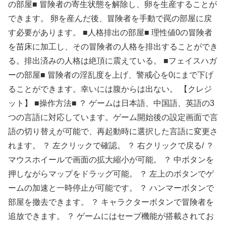
の部屋■ 冒険者の寄生状態を解除し、卵を生産することが
できます。 卵を産んだ後、冒険者を手動で罠の部屋に戻
す必要があります。 ■人格排出の部屋■ 理性値0の冒険者
を苗床に加工し、その冒険者の人格を排出することができ
る。排出済みの人格は絶頂に震えている。 ■フェイスハガ
ーの部屋■ 冒険者の淫乱度を上げ、警戒心を0にまで下げ
ることができます。幸いには腹からは出ない。 【クレジ
ット】 ■操作方法■ ？ ゲームは日本語、中国語、英語の3
つの言語に対応しています。ゲーム開始後の設定画面で言
語の切り替えが可能で、再起動時に選択した言語に変更さ
れます。 ？ 左クリックで確認。 ？ 右クリックで戻る/ ？
マウスホイールで画面の拡大縮小が可能。 ？ 中ボタンを
押しながらマップをドラッグ可能。 ？ 左上のボタンでゲ
ームの加速と一時停止が可能です。 ？ ハンマーボタンで
部屋を撤去できます。 ？ キャラクターボタンで冒険者を
追放できます。 ？ ゲームにはセーブ機能が搭載されてお