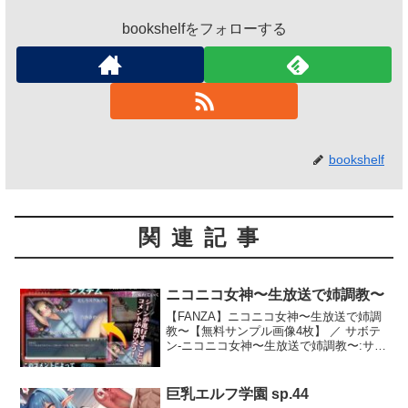
bookshelfをフォローする
bookshelf
関連記事
ニコニコ女神〜生放送で姉調教〜
【FANZA】ニコニコ女神〜生放送で姉調
教〜【無料サンプル画像4枚】 ／ サボテ
ン-ニコニコ女神〜生放送で姉調教〜:サボ
テン久々ADVキャンペーン！販売価格を
1，995円→1，575円にさせて頂きま
す！！暴虐非道な姉に…
巨乳エルフ学園 sp.44