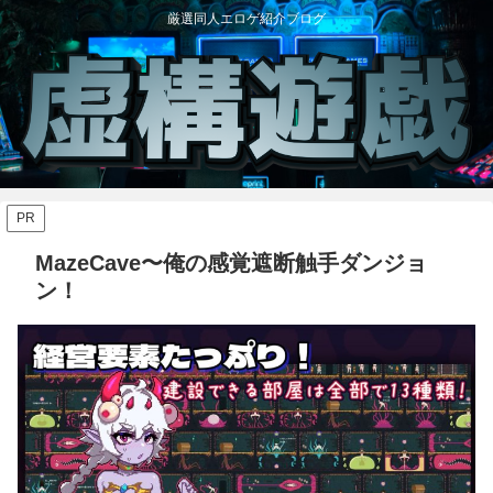
厳選同人エロゲ紹介ブログ
PR
MazeCave〜俺の感覚遮断触手ダンジョ
ン！