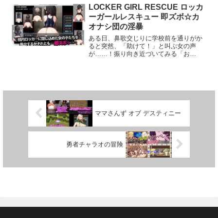
スキップメッセージオートバックログ使
LOCKER GIRL RESCUE ロッカ
用した音素材OtoLogic
ーガールレスキュー 即ズボ☆カ
オナシ団の淫暴
ある日、鼻歌交じりに学校前を通りがか
ると突然、「助けて！」と叫ぶ女の声
が……！振り向き近づいてみる「お
れ」。「即ズボ ☆カオナシ団」と名乗る
闇のテロリストが女の子を人質にし学校
を襲っているらしい！「即ズボって何
だ？？」困惑する「おれ」が助けた女は
「教師」で、逃げ出すときに女の子を守
るため校内の「ロッカー」に女の子を閉
じ込めてきたという。女教師から秘密の
ママさんず オブ デスティニー
暗証番号を伝えられ、「女の子たちをど
うか助け出してください」と依頼された
「おれ」はそのまま一人学校へと乗り込
んでいくことになるのであった、
勇者チャラオの冒険
が……！