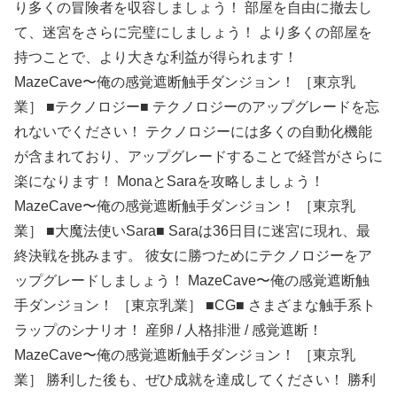
り多くの冒険者を収容しましょう！ 部屋を自由に撤去し
て、迷宮をさらに完璧にしましょう！ より多くの部屋を
持つことで、より大きな利益が得られます！
MazeCave〜俺の感覚遮断触手ダンジョン！ ［東京乳
業］ ■テクノロジー■ テクノロジーのアップグレードを忘
れないでください！ テクノロジーには多くの自動化機能
が含まれており、アップグレードすることで経営がさらに
楽になります！ MonaとSaraを攻略しましょう！
MazeCave〜俺の感覚遮断触手ダンジョン！ ［東京乳
業］ ■大魔法使いSara■ Saraは36日目に迷宮に現れ、最
終決戦を挑みます。 彼女に勝つためにテクノロジーをア
ップグレードしましょう！ MazeCave〜俺の感覚遮断触
手ダンジョン！ ［東京乳業］ ■CG■ さまざまな触手系ト
ラップのシナリオ！ 産卵 / 人格排泄 / 感覚遮断！
MazeCave〜俺の感覚遮断触手ダンジョン！ ［東京乳
業］ 勝利した後も、ぜひ成就を達成してください！ 勝利