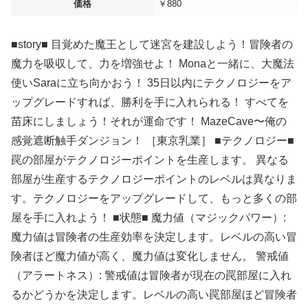
価格
￥880
■story■ 目覚めた魔王として迷宮を建設しよう！冒険者の
魔力を吸収して、力を増強せよ！ Monaと一緒に、大魔法
使いSaraに立ち向かおう！ 35日以内にテクノロジーをア
ップグレードすれば、勝利を手に入れられる！ すべてを
苗床にしましょう！それが運命です！ MazeCave〜俺の
感覚遮断触手ダンジョン！ ［東京乳業］ ■テクノロジー■
罠の部屋がテクノロジーポイントを生産します。 異なる
部屋が生産するテクノロジーポイントのレベルは異なりま
す。テクノロジーをアップグレードして、もっと多くの部
屋を手に入れよう！ ■状態■ 魔力値（マジックパワー）:
魔力値は冒険者の生産効率を決定します。レベルの高い冒
険者ほど魔力値が高く、魔力値は変化しません。 警戒値
（アラートネス）: 警戒値は冒険者が現在の罠部屋に入れ
るかどうかを決定します。レベルの高い罠部屋ほど冒険者