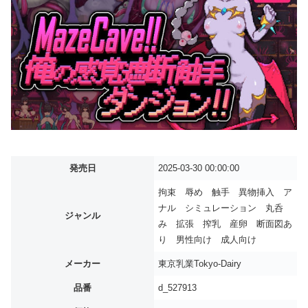
発売日
2025-03-30 00:00:00
拘束 辱め 触手 異物挿入 ア
ナル シミュレーション 丸呑
ジャンル
み 拡張 搾乳 産卵 断面図あ
り 男性向け 成人向け
メーカー
東京乳業Tokyo-Dairy
品番
d_527913