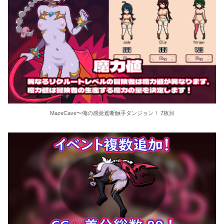
MazeCave〜俺の感覚遮断触手ダンジョン！ 7枚目