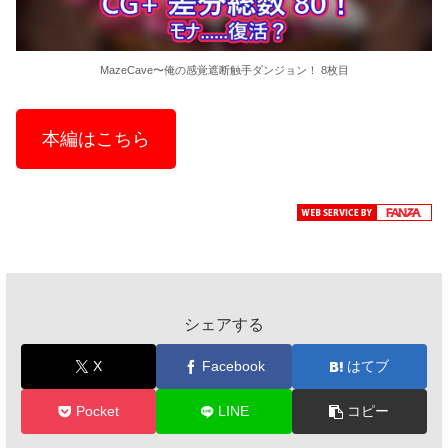
MazeCave〜俺の感覚遮断触手ダンジョン！ 8枚目
本編はこちら
シェアする
X
Facebook
はてブ
Pocket
LINE
コピー