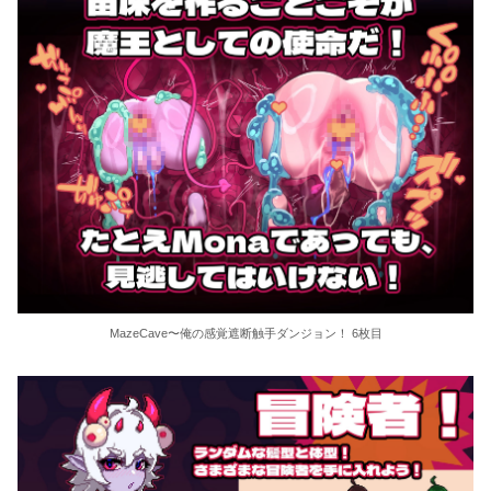
MazeCave〜俺の感覚遮断触手ダンジョン！ 6枚目