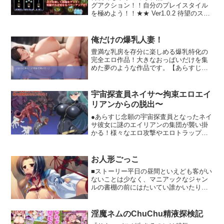
待ち受ける運命とは？※体験版につい
グアクション！！自分のプレイスタイル
て。ユニットがレベル3に上がると回想モ
を極めよう！！★★ Ver1.0.2 待望のスコ
ードにHエピソードが追加されます。体験
ア導入アップデート！ ★★・コンボとス
版では各キャラひとつのHエピソードが見
ペシャルアタックを使って、ハイスコア
られます。体験版のセーブデータを本編
を目指せ！・ヒロインのタイマーがハイ
俺だけの爆乳人妻！
へ引き継ぐことはできません。※このゲ
スコアのポイント！ 早く倒すほど、高得
豊満な乳房を存分に楽しめる爆乳特化の
ームはSRPGスタジオで作られていま
点になる！？○特徴・シチュエーション・
完全エロ作品！大きなおっぱいだけを集
す。マウス、キーボード、ゲームパッド
内容・目の前に立ちはだかるコスプレっ
めた夢のような作品です。【あらすじ】
の操作に対応しています。※このゲーム
娘を脱がして倒して犯せ！ 学園コスプレ
成熟した人妻の存在が、独占欲を刺激し
はAIイラストレーション生成を使用して
脱衣シューティングが登場！・制服、巫
ていた。他人の妻という事実でありなが
います。使用モデルとアプリ:NovelAI、
女服、十二単、軍服、忍者、妖怪！ さま
ら、その豊満な姿は視線を奪う。そし
PixAI、Moonbeam、AnythingV5、
ざまな能力をもったコスプレ娘たちが主
宇宙探査員ネイサ〜拘束エロエイ
て、何気ない仕草の一つ一つが、支配欲
AbyssOrangeMixV3、stable diffusion
人公に襲いかかります。 もちろん撃破後
リアンからの脱出〜
を煽っていく。日々の生活で見せる表情
は濃厚なHご褒美をゲット！・脱衣させる
には、隠された色気が漂っていた。だ
●あらすじ念願の宇宙探査員となったネイ
能力は、バルカン（風）、
が、その魅力に抗うことは、次第に困難
サ彼女に謎のエイリアンの集団が襲い掛
3WAY（風）、レーザー（風）の三種
になっていった。秘めた想いは、徐々に
かる！様々なエロ攻撃やエロトラップで
類。 ステージによって能力特性を使いわ
濃密な色を帯びていく。そして、偶然の
追い詰めてくる侵略者に、果たして彼女
けて敵を蹴散せ！・13ステージ/8ミッシ
出来事をきっかけに、抑制の効かない関
は打ち勝つことはできるのか！●概要ほと
ョン、全102ミッションの大ボリュー
係が始まろうとしていた。豊満な肢体は
んどの敵キャラは戦闘中にネイサを拘束
ム！・マウスだけで遊べる簡単操作！！
お人形ごっこ
快楽を受け入れ、背徳的な喜びに震えて
し、エロ攻撃を仕掛けてきます。抵抗コ
キーボードショートカットを利用したゲ
■ストーリー平日の昼間といえども客がい
いく。専有への扉を開いた瞬間から、後
マンドやアイテムを使うことで脱出を試
ーム攻略も可能！・敗北しても、即ステ
ないことは少なく、マニアックなジャン
戻りは許されなかった。そして、昼と夜
みることができますが…失敗するとその
ージセレクトに戻る安心設計。 初心者に
ルの書棚の前にはたいてい誰かいたりす
を問わず、独占の時間が増えていった。
まま敵の思うままに凌●されてしまいます
優しいチュートリアルもあります！○スト
るものだ。しかし目の前に立ち、しかも
理性より本能を優先する時間は、次第に
またエイリアンは道中にトラップをしか
ーリー就職活動に失敗した主人公、伴撞
SMプレイの本を見ながらある行為に耽る
長くなっていく。既婚者という事実すら
けてきます。それを踏むと、様々な状態
悠（ばんどう ゆう）は教員免許を取って
その人物に、俺は我が目を疑った。「ね
忘れ、新しい日々が始まろうとしてい
異常にかかってしまうでしょうまた、ネ
淫魔ネムのChuChu精液探検記
いたことを思い出し、手当たりしだいに
え、君？」重なり合う二つの身体は汗に
た。所有の関係は、より深い従属へと変
イサの立ち絵も状態異常に対応して変化
採用試験を受けるが当然のように不合格