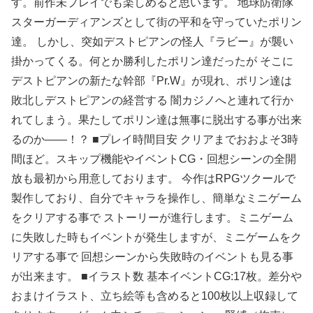
す。前作未プレイでも楽しめると思います。 地球防衛隊
スターガーディアンズとして街の平和を守っていたポリン
達。 しかし、突如デストピアンの怪人『ラビー』が襲い
掛かってくる。何とか勝利したポリン達だったが そこに
デストピアンの新たな幹部『Pr.W』が現れ、ポリン達は
敗北しデストピアンの経営する 闇カジノへと連れて行か
れてしまう。果たしてポリン達は無事に脱出する事が出来
るのか――！？ ■プレイ時間目安 クリアまでおおよそ3時
間ほど。スキップ機能やイベントCG・回想シーンの全開
放も最初から用意しております。 今作はRPGツクールで
製作しており、自分でキャラを操作し、簡単なミニゲーム
をクリアする事で ストーリーが進行します。ミニゲーム
に失敗した時もイベントが発生しますが、ミニゲームをク
リアする事で 回想シーンから失敗時のイベントも見る事
が出来ます。 ■イラスト数 基本イベントCG:17枚。差分や
おまけイラスト、立ち絵等も含めると100枚以上収録して