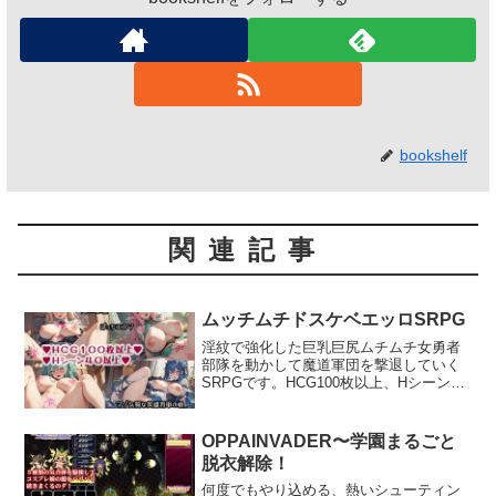
bookshelf
関連記事
ムッチムチドスケベエッロSRPG
淫紋で強化した巨乳巨尻ムチムチ女勇者
部隊を動かして魔道軍団を撃退していく
SRPGです。HCG100枚以上、Hシーン40
以上、敗北凌●、触手Hあり。英雄将軍の
娘ラルクシア、ギャル騎士エリシーナ、
天才錬金術師クレアス、ぼっちハイエル
OPPAINVADER〜学園まるごと
フ・ハルウシャ、慈悲なきシスター・サ
脱衣解除！
ティラ、精霊族の超戦士オレント、魔道
を極めし大魔王オーメガ……彼女たちを
何度でもやり込める、熱いシューティン