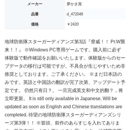
メーカー
夢かき屋
品番
d_472048
価格
￥2420
地球防衛隊スターガーディアンズ第3話『脅威！！ Pr.W襲
来！！』 ※Windows PC専用ゲームです。購入前に必ず
体験版で動作確認をお願いいたします。体験版からのセー
ブデータの移行は可能ですが、不具合が生じやすいため非
推奨としております。ご了承ください。 ※まだ日本語の
みです。英語と中国語の翻訳が完了次第、アップデート予
定です。 仍然只有日？。 一旦完成英文和中文的翻？，将
立即更新。 It is still only available in Japanese. Will be
updated as soon as English and Chinese translations are
completed. 待望の地球防衛隊スターガーディアンズシリ
ーズ第3弾！！ ※冒頭、前作のあらすじを入れてありま