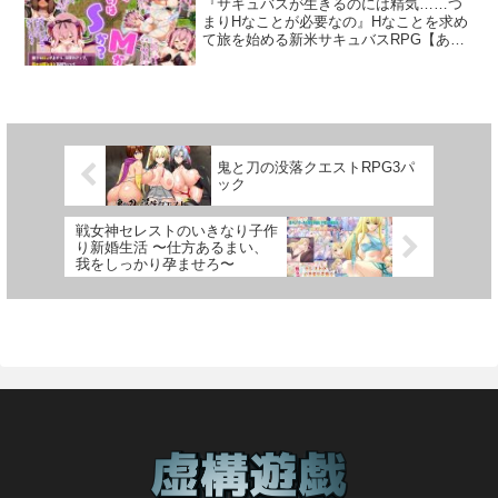
『サキュバスが生きるのには精気……つ
まみれていた。後ろ手に縛られたままの
化していく。その先には、誰にも語れな
します表情も自由に変更可能です。好み
ばかり。このまま就職浪人かと思ってい
まりHなことが必要なの』Hなことを求め
彼女は俺の上半身に預ける格好で身体を
い秘密の生活が待ち受けているのだっ
の状態をお楽しみください・プレイ時間
た所、唯一声がかかった誕美学園へとや
て旅を始める新米サキュバスRPG【あら
重ね、唇を求めてくる。「あは……すご
た。【作品の特徴】・ストーリーは最小
は約1時間程度基本CG 20枚回想ルームで
ってきた。赴任初日、少女と忍者（！）
すじ】これは、ラスボスになったサキュ
く気持ち良かった。私、何回もイっちゃ
限！すぐに豊満な乳房を堪能できま
はイベントや、立ち絵変化を自由に見ら
が争っているのに巻き込まれた主人公は
バスのお話――。主人公は、生まれたば
った……」これまでつきあった女性は縛
す！・選択肢なしのサクサク進行で、巨
れますまた、イベント全開放スイッチも
目の前で繰り広げられる現実離れした戦
かりの新米サキュバス。『サキュバスが
ろうと縄を見せただけで怯えて逃げてい
乳シーンを連続で堪能！・テンポ良く展
完備しています
いに驚く。なんとか戦いから逃れた主人
生きるのには精気……つまりHなことが必
ってしまった。こんな風に縛ったままフ
開される豊満ボディとの濃厚プレイ！
公は少女からこの学園の本当の姿を教え
要なの』姉サキュバスから生きる術を教
ェラチオやセックスまでしてくれる女性
【こんな方にオススメ】・とにかく大き
てもらうこととなる。誕美学園は学園都
えてもらったサキュバスは、Hなことを求
は、彼女が初めてだった。（一度だけで
なおっぱいが好きな方・巨乳シーンをガ
市の中で、異界や人間各界からの交流生
めて旅を始める。町で、ダンジョンで、
終わらすのは惜しいかもしれない
鬼と刀の没落クエストRPG3パ
ッツリ楽しみたい方・爆乳フェチのため
を迎え入れることを目的として作られた
人間もモンスターも見境なくヤリたい放
ック
な……）原画:hato（HP「Heart’s
の濃厚シーンを求める方・スキマ時間で
学園であるという。本来交流の場として
題！果たして新米サキュバスちゃんは、
nest」）シナリオ:おざきれい声の出演:片
巨乳を堪能したい方迷わない！悩まな
作られた学園だが、一般人とは異なる超
立派なラスボスサキュバスとして成長出
倉ひな
い！ただひたすら大きなおっぱいを楽し
常の力を操る彼らは、それを使い勢力争
戦女神セレストのいきなり子作
来るのでしょうか……。【コンセプト】H
むためのエロ特化作品！スキマ時間でも
いをしているのだ。一般人の自分には関
り新婚生活 〜仕方あるまい、
をしてレベルアップ、プレイ内容によっ
大きなおっぱいを存分に楽しめる、まさ
係のない話だと思っていた主人公だった
我をしっかり孕ませろ〜
て性癖も自由自在！【システム】・
に爆乳好きのための作品です！
が、ふとしたことから指輪を手にいれ
SMLv（性癖）を上げると性癖がステータ
る。その指輪こそ、彼らの争いの原因で
スに反映される、SMモードを搭載！SLv
ある6つの指輪の一つであり、主人公は指
を上げれば、攻撃力アップ。殴れば殴る
輪によって服を脱がす超常の力を手に入
ほど気持ちいい！MLvが高くなれば、耐
れてしまった。否応なく勢力争いに巻き
久力アップ。殴られれば殴られるほど気
込まれてしまった主人公は、すべて集め
持ちいい！SMLvに応じて新しい特技もお
ると学園が平和になるとということを信
ぼえちゃう！Sは攻撃系、Mは防御系で戦
じ、各勢力の能力者と戦うことになるの
闘を有利に進めよう。それだけではな
であった！戦え！ 脱がせ！ 伴撞 悠！○キ
く、SMLvの変化によって、イベントも変
ャラクター・伴撞 悠（ばんどう ゆう）主
化！SMLvをあげるにはひたすらH、H、
人公専門は国語だが、スペシャリストと
H！Sサキュバスか「これでわかった？ お
いうわけではなく大学時代に教員免許を
○んちんついてる時点で、サキュバスには
取っただけというレベル。就職活動に失