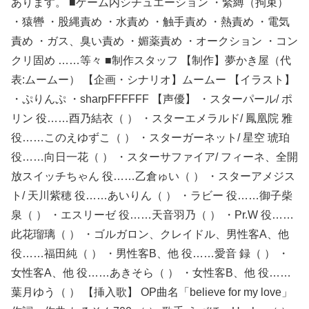
あります。 ■ゲーム内シチュエーション ・緊縛（拘束）
・猿轡 ・股縄責め ・水責め ・触手責め ・熱責め ・電気
責め ・ガス、臭い責め ・媚薬責め ・オークション ・コン
クリ固め ……等々 ■制作スタッフ 【制作】夢かき屋（代
表:ムームー） 【企画・シナリオ】ムームー 【イラスト】
・ぷりんぷ ・sharpFFFFFF 【声優】 ・スターパール/ ポ
リン 役……酉乃結衣（ ） ・スターエメラルド/ 鳳凰院 雅
役……このえゆずこ（ ） ・スターガーネット/ 星空 琥珀
役……向日一花（ ） ・スターサファイア/ フィーネ、全開
放スイッチちゃん 役……乙倉ゅい（ ） ・スターアメジス
ト/ 天川紫穂 役……あいりん（ ） ・ラビー 役……御子柴
泉（ ） ・エスリーゼ 役……天音羽乃（ ） ・Pr.W 役……
此花瑠璃（ ） ・ゴルガロン、クレイドル、男性客A、他
役……福田純（ ） ・男性客B、他 役……愛音 録（ ） ・
女性客A、他 役……あきそら（ ） ・女性客B、他 役……
葉月ゆう（ ） 【挿入歌】 OP曲名「believe for my love」