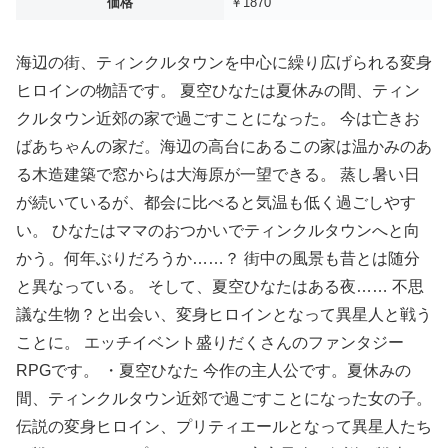
価格
￥1870
海辺の街、ティンクルタウンを中心に繰り広げられる変身
ヒロインの物語です。 夏空ひなたは夏休みの間、ティン
クルタウン近郊の家で過ごすことになった。 今は亡きお
ばあちゃんの家だ。海辺の高台にあるこの家は温かみのあ
る木造建築で窓からは大海原が一望できる。 蒸し暑い日
が続いているが、都会に比べると気温も低く過ごしやす
い。 ひなたはママのおつかいでティンクルタウンへと向
かう。何年ぶりだろうか……？ 街中の風景も昔とは随分
と異なっている。 そして、夏空ひなたはある夜…… 不思
議な生物？と出会い、変身ヒロインとなって異星人と戦う
ことに。 エッチイベント盛りだくさんのファンタジー
RPGです。 ・夏空ひなた 今作の主人公です。夏休みの
間、ティンクルタウン近郊で過ごすことになった女の子。
伝説の変身ヒロイン、プリティエールとなって異星人たち