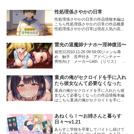
性処理係さやかの日常
性処理係さやかの日常の作品情報本編は
こちら性処理係さやかの日常の作品概要
性処理係さやかの日常は現在人気の高い
作品の一つです。 臨場感のある映像と完
成度の高い演出が魅力で、ユーザー評価
も非常に高い作品となっています。サン
雷光の退魔師ナナホ〜淫神復活〜
プル画像作品詳細発売日...
発売日2010-11-26 09:59:00ジャンル辱
め 触手 音声付き アドベンチャー
男性向け メーカーLilith ［リリス］ 品
番d_032392価格￥2200本編はこちら雷光
の退魔師ナナホ〜淫神復活〜 1枚目雷光
の退魔師ナナホ〜淫...
童貞の俺がセクロイドを手に入れ
たら彼女なんて必要なくなった
童貞の俺がセクロイドを手に入れたら彼
女なんて必要なくなったの作品情報本編
はこちら童貞の俺がセクロイドを手に入
れたら彼女なんて必要なくなったの作品
概要童貞の俺がセクロイドを手に入れた
ら彼女なんて必要なくなったは現在人気
あねくら！〜お姉さんと暮らす
の高い作品の一つです。 ...
日々〜v1.21
あらすじ学校を卒業してバイトし続けて