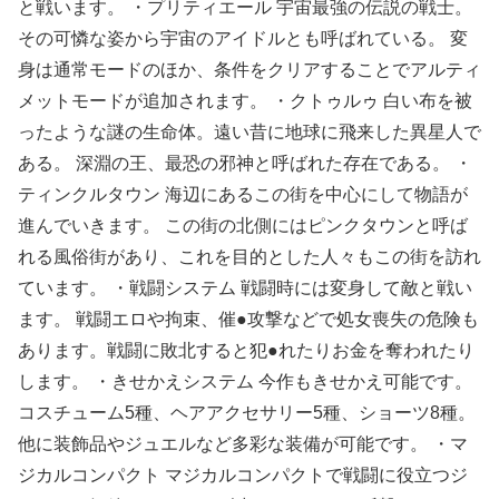
と戦います。 ・プリティエール 宇宙最強の伝説の戦士。
その可憐な姿から宇宙のアイドルとも呼ばれている。 変
身は通常モードのほか、条件をクリアすることでアルティ
メットモードが追加されます。 ・クトゥルゥ 白い布を被
ったような謎の生命体。遠い昔に地球に飛来した異星人で
ある。 深淵の王、最恐の邪神と呼ばれた存在である。 ・
ティンクルタウン 海辺にあるこの街を中心にして物語が
進んでいきます。 この街の北側にはピンクタウンと呼ば
れる風俗街があり、これを目的とした人々もこの街を訪れ
ています。 ・戦闘システム 戦闘時には変身して敵と戦い
ます。 戦闘エロや拘束、催●攻撃などで処女喪失の危険も
あります。戦闘に敗北すると犯●れたりお金を奪われたり
します。 ・きせかえシステム 今作もきせかえ可能です。
コスチューム5種、ヘアアクセサリー5種、ショーツ8種。
他に装飾品やジュエルなど多彩な装備が可能です。 ・マ
ジカルコンパクト マジカルコンパクトで戦闘に役立つジ