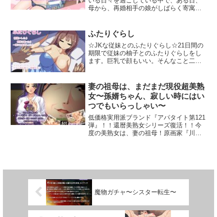
いる日々を過ごしている中で、ある日、
母から、再婚相手の娘がしばらく寄寓す
る依頼の電話がかかってきた。「お姉さ
ん、再就活で住所なかなか見つからなく
て、少し間居候させてもいいかしら？」
ふたりぐらし
「実の姉ではないけど、同じ家で長く付
☆JKな従妹とのふたりぐらし☆21日間の
き合ってた家族だし、仲良くしてね。」
期限で従妹の柚子とのふたりぐらしをし
と言われた僕は、お姉さんと同居生活を
ます。巨乳で顔もいい。そんなこと二人
始めていた……※この作品は、お姉さん
で暮らして間違いが起きないはずもな
と仲良くなって交流することが目的です
く。夜○いしたり、覗いたり、一緒にお風
ので、固定なルートやエンディングは設
呂に入ったり、Hなことしたり、デートし
置しておりません。お姉さんとイチャイ
妻の祖母は、まだまだ現役超美熟
たり。色々好き放題しながら楽しく過ご
チャしながら、様々な反応やエピソード
女〜孫婿ちゃん、寂しい時にはい
しましょう。☆夜○いモード柚子が寝てい
を楽しんでいきましょう。システム◆イ
つでもいらっしゃい〜
る間に、触ったり、キスしたり、パイズ
チャイチャ恋愛養成シミュレーションゲ
リしたり、好き放題できます。起こさな
ーム◆操作は全てマウス対応◆Hシーンに
低価格実用派ブランド『アパタイト第121
いように、慎重に大胆に、Hな時間を楽し
Live2D搭載◆SNSアプリシミュレーショ
弾』！！還暦美熟女シリーズ復活！！今
みましょう！Hなシーンは一部アニメーシ
ン◆お姉さんにお料理を振舞うクッキン
度の美熟女は、妻の祖母！原画家『川合
ョンがあります購入前に体験版にて動作
グシステム◆お姉さん全シーンボイスあ
正起』の描く妖艶で美麗なヒロインとの
確認を行なってください。
りお姉さんとのまったり日々を楽しみま
情事にご期待ください！-------------------------
しょう！
------------------------------------------------------◇あ
らすじ義母入院の付添いで妻が留守のあ
る日の夜娘をようやく寝かしつけ……
「さて、と。どれにするかなっと」欲求
解消のためにネット動画で抜こうと思い
魔物ガチャ〜シスター転生〜
ズボンとパンツを完全に下ろす。しばら
くして突然、視界の脇ににゅっと現れた
存在に驚く。「お、お義祖母さんっ？！