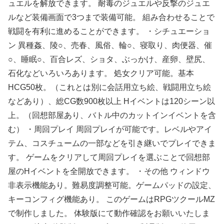
ュエルを解放できます。 耐毒のジュエルや反撃のジュエ
ルなど装備画面で3つまで装備可能。 組み合わせることで
戦闘を有利に進めることができます。 ・シチュエーショ
ン 異種姦、陵○、売春、風俗、輪○、寝取り、肉便器、催
○、睡眠○、百合レズ、ショタ、ぶっかけ、産卵、壁尻、
石化などいろいろあります。 処女クリア可能。基本
HCG50枚。（これとは別に会話用立ち絵、戦闘用立ち絵
などあり）、総CG数900枚以上 Hイベントは120シーン以
上。（回想部屋あり、バトル中のカットインイベントを含
む） ・周回プレイ 周回プレイが可能です。レベルやアイ
テム、コスチュームの一部などを引き継いでプレイできま
す。 ゲームをクリアして周回プレイを選ぶことで回想部
屋のHイベントを全開放できます。 ・その他 ウィンドウ
非表示機能あり。難易度調整可能。ゲームパッドの設定、
キーコンフィグ機能あり。 このゲームはRPGツクールMZ
で制作しました。 体験版にて動作確認をお願いいたしま