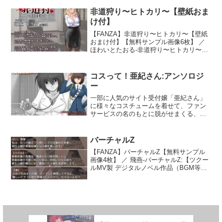
OFFで私服と全裸を切り替えられます。
面のマニュアルは「Manual」フォルダー
★CG・回想部屋 メニュー画面の「場所
にも見られます。各画面や戦闘に関する
非道狩り〜ヒトカリ〜【壁紙おま
移動」→「回想部屋」を選ぶ事で行くこ
説明は何時でも確認できます。■注意事項
け付】
とが出来ます。 全開放可能です！ ★ci-
体験版の内容は20日までになります。ヒ
en限定要素（有料記事） Ci-en限定宝箱を
ロインの好感度は30までに制限されてい
【FANZA】非道狩り〜ヒトカリ〜【壁紙
開けると、学園内のどこかにCi-en限定女
ます。一部の施設やイベントは製品版に
おまけ付】【無料サンプル画像6枚】 ／
の子「まりん先生」が登場します。 どこ
限られています。このゲームにはオート
ほわいとたおる-非道狩り〜ヒトカリ〜
かに隠れているのでハートのフキダシを
セーブ機能があり、いつゲームを閉じて
【壁紙おまけ付】:■あらすじ現代の日本
目印に探して見ましょう！ ★ED なし。
も再開できます。必ず体験版での動作確
――その都心のどこか。SNSを通じて依
繰り返し遊べます。音声あり♪攻略メモな
認をお願いします。■ストーリー主人公は
頼を受ける主人公の仕事は、…
コスって！亜紀さん:アンソロジ
しでプレイ可能！
とある辺鄙な地を治める子爵家の跡取
ー
り。この領地は山に閉ざされて国王にも
教会にも関心のない場所ゆえ、領主はま
一部に人気のサイト受付嬢「亜紀さん」
さに神のように無上の権力を持ってい
に様々なコスチュームを着せて、ファン
る。先代は優しい心の持ち主で、領民と
サービスの名のもとに脱がせまくる、ち
一緒に貧しい領地を営んでいたが、相変
ょっとエッチなミニ脱衣ゲーム集です。
わらず子爵家も領民も貧困なままだっ
なお、本作品は既刊作品「コスって！亜
た。その先代が亡くなり、豊かな隣国に
紀さん」「コスって！亜紀さん vol.2」お
バーチャルZ
留学していた主人公が実家に呼び戻され
よび「コスって！亜紀さん-ナース＆シス
【FANZA】バーチャルZ【無料サンプル
て、家を継ぐことになった。彼は留学で
ター編-」をワンパッケージにしたアンソ
画像4枚】 ／ 飛燕-バーチャルZ:【ツクー
学んだ知識を使って、領地を変えようと
ロジー集となります。さらにおまけ等々
ルMV製 デジタルノベル作品（BGM等無
している。領民から借金を取り返し、領
色々と含まれておりますので、ボリュー
し）】全16シナリオ（テキストの殆どが
地発展するための資金を作るために、主
ムだけは過去最大（当社比）です。以
エロシーン）エロシナリオ重視の作品に
人公が動いた。■ゲームの内容辺境貴族生
下、それぞれの作品概要です。【コスっ
なります（CG枚数…
活×領地経営SLG貧しい子爵領を経営し
て！亜紀さん】（基本CG31枚・差分込合
て、改革を推進してより強い我が領を築
計61枚収録）【コスって！亜紀さん
き上げます。表では徳政を施し、子爵家
vol.2】（基本CG36枚・差分込合計71枚
の威信を保ちつつ、裏では債権者と領主
収録） 様々なコスチュームを着た亜紀さ