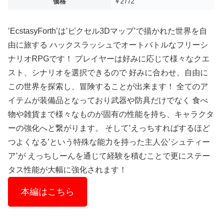
価格
￥2772
’EcstasyForth’は’ピクセル3Dマップ’で描かれた世界を自
由に旅する ハックスラッシュでオートバトルなフリーシ
ナリオRPGです！ プレイヤーは好みに応じて様々なクエ
スト、シナリオを選択できるので 好みに合わせ、自由に
この世界を探索し、冒険することが出来ます！ 全てのア
イテムが装備品となっており武器や防具だけでなく 食べ
物や雑貨まで様々なものが固有の性能を持ち、キャラクタ
ーの強化へと繋がります。 そして’えっちすればするほど
つよくなる’という特殊な能力を持った主人公’シュティー
ア’が えっちしーんを通じて経験を積むことで更にステー
タス性能が大幅に強化されます！
本編はこちら