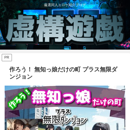
厳選同人エロゲ紹介ブログ
PR
作ろう！ 無知っ娘だけの町 プラス無限ダ
ンジョン