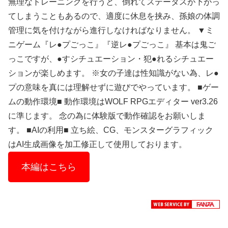
無理なトレーニングを行うと、倒れてステータスが下がっ
てしまうこともあるので、適度に休息を挟み、孫娘の体調
管理に気を付けながら進行しなければなりません。 ▼ミ
ニゲーム『レ●プごっこ』『逆レ●プごっこ』 基本は鬼ご
っこですが、●すシチュエーション・犯●れるシチュエー
ションが楽しめます。 ※女の子達は性知識がない為、レ●
プの意味を真には理解せずに遊びでやっています。 ■ゲー
ムの動作環境■ 動作環境はWOLF RPGエディター ver3.26
に準じます。 念の為に体験版で動作確認をお願いしま
す。 ■AIの利用■ 立ち絵、CG、モンスターグラフィック
はAI生成画像を加工修正して使用しております。
本編はこちら