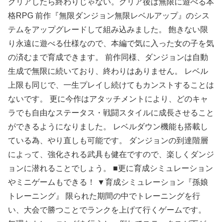
クリアしたら終わりじゃない。クリア後は無限に遊べる本
格RPG 前作『無限ダンジョン無限レベルアップ』のシス
テムをアップグレードして組み込みました。 飽きない限
り永遠に遊べる仕様なので、本編で気に入った女の子を気
の済むまで育成できます。 前作同様、ダンジョンは自動
生成で無限に続いており、終わりはありません。 レベル
上限も同じで、一生プレイし続けてもカンストすることは
ないです。 更に今作はアタッチメントにより、どのキャ
ラでも自由なステータス・戦闘スタイルに成長させること
ができるようになりました。 レベルダウン機能も搭載し
ている為、やり直しも可能です。 ダンジョンの到達階層
によって、強化される武具も健在ですので、楽しくダンジ
ョンに潜れることでしょう。 ■更に育成シミュレーション
やミニゲームもできる！ ▼育成シミュレーション『孫娘
トレーニング』 限られた期間の中でトレーニングを行
い、大会で勝つことでランクを上げて行くゲームです。