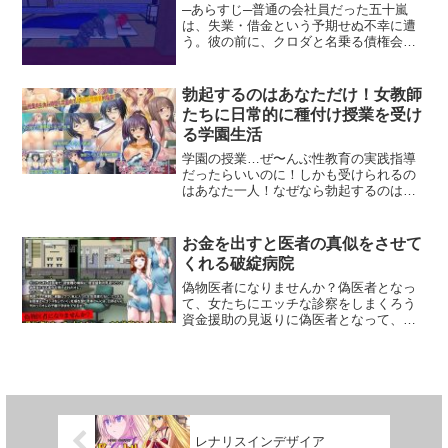
─あらすじ─普通の会社員だった五十嵐
生きるために「生活ギルド」で仕事を受
す。・女騎士が敵に捕まって犯●れま
は、失業・借金という予期せぬ不幸に遭
けて働こう！生活ギルドでは冒険者相手
す。・強気な女の子がチ○ポに負けて屈服
う。彼の前に、クロダと名乗る債権会社
の危険なクエストももちろん魔法鉱石発
します。相変わらずの性癖でお届けする
の男が現れ、借金返済に関する提案を受
掘や荷物の運搬などの安全な仕事も扱っ
敗北凌●RPGです！エロイベント数反乱
ける。妻・綾花と共に訪れた旅館で2組の
ています生活にはお金も必要！仕事を選
軍 :6種類ゴブリン:6種類山賊 :6種類各シ
夫婦と出会う。温泉旅館で繰り広げられ
勃起するのはあなただけ！女教師
んで働こう！【日常のエッチ生活】家族
ーンCG1枚、差分相応※動作チェックも
る愛憎劇は、二人の未来をどう変えてし
で生活をしていると妻とも毎晩のエッチ
兼ねますので必ず体験版をご利用くださ
たちに日常的に種付け授業を受け
まうのか○本ゲームの特徴寝取られADVに
はもちろん、娘の油断したエッチを目撃
い。※本作は「紋章騎士ノルド〜ケガレ
る学園生活
ありがちな、「彼女と一緒にいる」
することもあります■妻のご機嫌を取る妻
の紋章編〜」と一部のバトル立ち絵、セ
or「仕事を頑張る」のような先の展開が
からの評価によってエッチ対応が変化し
学園の授業…ぜ〜んぶ性教育の実践指導
クハラスチルが同じです。●グラフィック
予測できる選択肢は無し。寝取られか回
ます自分から誘うノーマルなエッチもあ
だったらいいのに！しかも受けられるの
インフラトン 様
避かはテキストを進めるまでは絶対に分
れば、時には妻から誘ってくる事もあり
はあなた一人！なぜなら勃起するのはあ
からない（結果が予測できるチートモー
ますご機嫌によっては全然やる気の無い
なただけだから！美人でエロいカラダを
ドもあります）キャラやイベントCGは全
日もありますファンタジー世界独特のエ
した教師が、手取り足取り、腰振り、優
て影絵擬音・効果線・断面図などの差分
ッチに遭遇することもあります動く巨根
しくハメハメ指導してくれる！もちろん
お金を出すと医者の真似をさせて
付きEDは6パターンキャラクター音声は
植物を使ったオナニーやモンスターレ●プ
妊娠するため…あなたの赤ちゃんをしっ
くれる破綻病院
ありません
現場に遭遇することもあります■娘の日常
かり孕むまで、何発でも締まりのいい膣
観察お風呂ですこし開いている扉から膨
と子宮で種付けを教えてくれる！さらに
偽物医者になりませんか？偽医者となっ
らみかけたおっぱいを…くつろいでいる
学園で勃起できるのはあなただけ…そん
て、女たちにエッチな診察をしまくろう
パンチラ…すっかり油断している成長期
なエロ授業、受けてみませんか？そんな
資金援助の見返りに偽医者となって、エ
の娘を日常観察しましょうファンタジー
エロ授業してくれる先生たちは…母乳の
ッチな診察を楽しむ！＜医者になりきる
世界独特のエッチに遭遇することもあり
出る母性の人妻国語教師や、モデルでお
＞今日からオレは医者だ！経営難の病院
ます触手モンスターを使ったオナニー、
まんこくぱーデッサンさせてくれる美術
に、資金援助の見返りとして偽医者とな
おっぱいに吸い付くモンスター…気持ち
教師や、エロケツに食い込み水着でパコ
る条件を提示されたオレ。もちろん、承
よすぎて悶絶している現場に遭遇するこ
パコ運動を教えてくれる勝気な体育教師
諾！院長として病院に君臨しつつ、気に
ともあります【見なければ良かった！妻
や、知的クールで受精の仕組みをしっか
入った女性患者たちに、エッチなお医者
と娘の秘密】どうも最近、妻と娘の様子
りむちむちボディで教えてくれる生物教
さんゴッコをしていく妊娠を望む患者さ
レナリスインデザイア
がおかしくなってきた！自分が仕事に行
師など…そんなザーメン大好きなドエロ
んには、旦那さんに代わってオレの子種