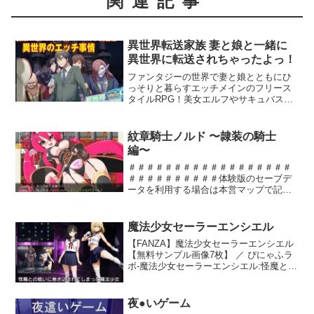
関連記事
異世界転送家族 妻と娘と一緒に
異世界に転送されちゃったよっ！
ファンタジーの世界で妻と娘とともにひ
っそりと暮らすエッチメインのフリース
タイルRPG！美女エルフやサキュバスた
ちの誘惑！妻と娘を付け狙う変態領主や
淫乱モンスターの恐怖！フリースタイル
異世界生活【家族で異世界転送されちゃ
紋章騎士ノルド 〜隷装の騎士
ったよ】飛び出してきた猫を避けるため
編〜
の車の事故が発端で夫婦と娘、家族ごと
異世界に転送されてしまった！…生き残
＃＃＃＃＃＃＃＃＃＃＃＃＃＃＃＃＃＃
る為に家族で必死に過ごした日々、転送
＃＃＃＃＃＃＃＃＃＃体験版のセーブデ
されてから既に一年。当初はとても苦労
ータを利用する場合は本営マップで記録
したが不思議なことにある領主に気に入
したデータをご使用ください。＃＃＃＃
られその町にすんなりと落ち着くことが
＃＃＃＃＃＃＃＃＃＃＃＃＃＃＃＃＃＃
出来た――。【ファンタジー世界で自由
＃＃＃＃＃＃女騎士が悪党のチ○コに負け
魔法少女セーラーエンシエル
に生きる】■異世界で慣れないながらも適
てしまうRPG第二弾！！最強（）の黒炎
【FANZA】魔法少女セーラーエンシエル
応し普通に生きる日常生活魔法やモンス
の紋章が淫紋に変わってしまった女騎士
【無料サンプル画像7枚】 ／ ぴにゃふラ
ターが当たり前のように共存する世界
ノルドは刃ならば通さないが、野卑な男
ボ-魔法少女セーラーエンシエル:怪魔との
朝、仕事の準備をしてギルドでひと稼
の腕は拒めない！殺意なら容易く討ち砕
戦いに巻き込まれ、敵のアジトを探索す
ぎ。仕事で疲れた身体で異世界の珍しい
くが、メスを‘わからせる’と言う獣欲には
る魔法少女の戦闘エロRPG・様々な危機
料理を堪能し、時々家族に黙って飲み行
敵わない！悪党に負けてチ○ポに負けて愛
が魔法少女を襲う！・怪魔…
ったりエッチなお店で疲れをとる。そし
欲に負けるノルドの明日はどっち
夜●いゲーム
て最愛の家族の待つ家に戻り寝る――。■
だ！？・戦闘中にエロ攻撃を受けま