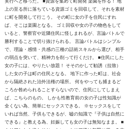
実行へと移った。 ■資源を集めて町開発 楽園を作る！ 地
上の至る所に落ちている資源ゴミを回収して、それを素材
に町を開発して行こう。 その町に女の子を住民にすれ
ば、そこは楽園となる。 ゴミ回収や女の子の物色をして
いると、警察官や近隣住民に怪しまれるが、言論バトルで
勝利することで切り抜けられる。 言論バトルはシンプル
で、理論・感情・共感の三種の話術スキルから選び、相手
の弱点を突いて、精神力を削って行くだけ。 ■住民にした
女の子には、やりたい放題！ そそのかして勧誘（拉致）
した女の子は町の住民となる。 地下に作った町は、社会
から隔絶された治外法権の場所。 何をやっても捕まるど
ころか咎められることすらないので、住民にしてしまえ
ば、こちらのもの。 しかも性教育前の女の子は性知識が
全くない為、簡単にセックスできる。 ※セックスをして
いれば当然、子供もできるが、嘘の知識で『子供は自然に
できる』と教える為、妊娠しても女の子は無知なまま。 ■