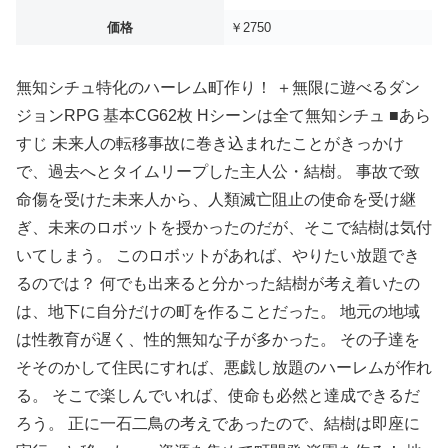
価格
￥2750
無知シチュ特化のハーレム町作り！ ＋無限に遊べるダン
ジョンRPG 基本CG62枚 Hシーンは全て無知シチュ ■あら
すじ 未来人の転移事故に巻き込まれたことがきっかけ
で、過去へとタイムリープした主人公・結樹。 事故で致
命傷を受けた未来人から、人類滅亡阻止の使命を受け継
ぎ、未来のロボットを授かったのだが、そこで結樹は気付
いてしまう。 このロボットがあれば、やりたい放題でき
るのでは？ 何でも出来ると分かった結樹が考え着いたの
は、地下に自分だけの町を作ることだった。 地元の地域
は性教育が遅く、性的無知な子が多かった。 その子達を
そそのかして住民にすれば、悪戯し放題のハーレムが作れ
る。 そこで楽しんでいれば、使命も必然と達成できるだ
ろう。 正に一石二鳥の考えであったので、結樹は即座に