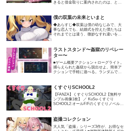
きると借金取りに案内されたのは、とあ
る学園だった。編入した学園で行われる
悪質な取り立てに耐えながら、同級生や
教師などに体を売ってお金を稼いでい
僕の双葉の未来といまと
く。そんな借金返済RPGです。【ボリュ
◆あらすじ◆双葉は僕の幼なじみで、大
ーム】・体験版ではフリーパートの直前
事な恋人でも、結婚式を控えた僕たちは
までプレイ可能・Hシーン61・着せ替え
それまでとは違う、微妙なすれ違いを感
衣装95（カラーバリエーション多め）・
じていたでも、それも大人なら普通のこ
主人公のドットパターン38【システ
とで……それなのに、ある日ふと見つけ
ム】・回想機能を利用可能（メニューか
た掲示板の書き込みが、僕の心に小さな
ら回想部屋の解放も可能）・立ち絵の表
ラストスタンド〜姦獄のリベレー
影を落としたまさか、そんなはずはない
示非表示（Tabキーで切替）・陰毛・腋毛
ター〜
疑いたくなんかないのに、彼女の言動を
がそれぞれ4段階で変化（Hシーンや立ち
探るようになっていたでも双葉は、そん
■ゲーム概要アクション＋ローグライト。
絵に影響）・服装変更による立ち絵の着
な僕の視線に気付かずいつも通り接して
捕らえられた姦獄から脱出せよ。簡単ア
せ替え（体験版では一部装備のみ）・メ
くれていた大丈夫だ、これはただの思い
クションで手軽に遊べる。ランダムで手
ッセージスキップ・メッセージウィンド
違い。双葉がそんなことをするはずが無
に入る武器やアイテムを駆使して、脱出
ウ一時消去・スカトロ（大）、蟲姦のス
い。そう、僕は信じることにしたそれな
を目指す。20日間生き残り、救援を待
キップ機能【シチュエーション傾向】制
のに、僕は夢を見るーー僕の知らない双
て。■特徴・エロアニメーション15シー
服，下着，体操服，ブルマ，スパッツ，
くすぐりSCHOOL2
葉の夢をーー◆キャラクターボイス◆双
ン・敗北を続けると妊娠し、時間経過で
スク水，ふんどし，エロ水着ボディスト
【FANZA】くすぐりSCHOOL2【無料サ
葉 : 眠音りま 様---回想は全6シーンです
出産・勝利Hシーンは3種類、一人称視点
ッキング，陰毛，腋毛，拘束，ガニ股，
ンプル画像1枚】 ／ KuSu-くすぐり
のフルボイス、総尺約19分・使用キャラ
精液風呂，鼻フックボールギャグ，目隠
SCHOOL2:オールF/Fのくすぐりノベルで
クター10人・ゲームパッド対応■動作環境
し，鞭打ち，筆，鼻責め，尿道責め，ア
す。体験版で動作環境をご確認の上ご購
体験版にて動作の確認をお願いします。
ナル責め電流責め，虫責め，くすぐり，
入ください。※一応ゲームですが前作に
撮影，アナル，おしっこ，浣腸，スカト
も増してゲーム性…
盗撮コレクション
ロ恥辱，羞恥，和姦，露出，授業，合
宿，無様エロ，掃除機，疑似産卵など
大人気「盗撮」シリーズ3作が、お得なセ
【その他】このゲームはRPGツクールMZ