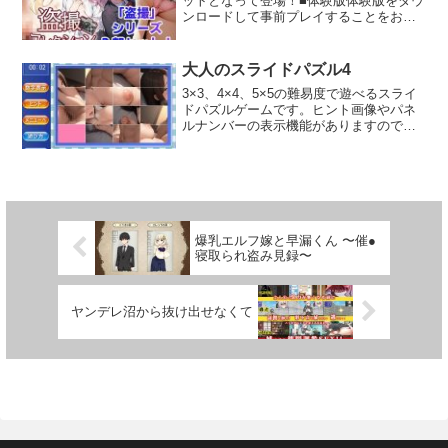
ットとなって登場！■体験版体験版をダウ
で制作しております。製品版に体験版の
ンロードして事前プレイすることをお勧
セーブデータは引き継ぐ事ができませ
めいたします。Windows向け体験版から
ん。
は、Window向け製品版へはセーブデータ
の引継ぎが可能です。■ゲームシステム臨
大人のスライドパズル4
場感のある盗撮コマンドゲーム！まずは
3×3、4×4、5×5の難易度で遊べるスライ
パンツが見えるまで近づこう！見えたら
ドパズルゲームです。ヒント画像やパネ
パンツを脱がし、しごいてぶっかけ！撮
ルナンバーの表示機能がありますので、
影をすれば、いつでもアルバムから閲覧
パズルが苦手な方にも遊びやすい設計に
可能！ただし、ヒロインの「不安度」に
なっています。ステージは難易度ごとに
は気を付けよう！不安度がMAXになる
各10ステージずつ、合計30ステージあり
と、ヒロインは逃げ出してしまう。焦ら
ます。ステージごとにクリアタイムと手
ず、息をひそめて近づこう。■レベルを上
数が記録されますので、パズルが好きな
げて、エロスキルを習得！盗撮を行って
方にはやり込んで頂けます。
経験値を溜めるとレベルが上がり、さら
に高度なエロスキルを使えるようにな
爆乳エルフ嫁と早漏くん 〜催●
寝取られ盗み見録〜
る！スキルを使いこなし、より難しいヒ
ロインを撮影しよう！■女の子との日常イ
ベントヒロインは盗撮するだけでなく、
日常会話をして仲良くなることもでき
ヤンデレ沼から抜け出せなくて
る！親密度が上がると、盗撮の被害にあ
っていることを主人公に打ち明けてくれ
る。犯人は自分なのに優しく接する、背
徳感を味わおう……。■その他購入者特典
のおまけとして、ブラウザ版も収録して
あります。※お使いの端末やブラウザに
よっては正常に動作しない可能性がござ
います。※ブラウザ版はあくまでおまけ