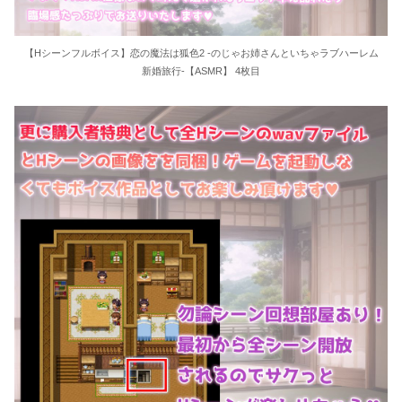
【Hシーンフルボイス】恋の魔法は狐色2 -のじゃお姉さんといちゃラブハーレム
新婚旅行-【ASMR】 4枚目