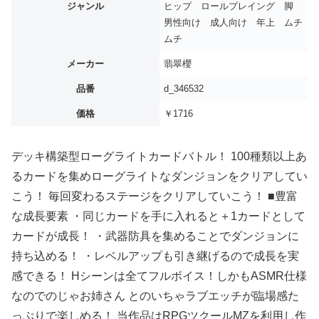
ジャンル
ヒップ ロールプレイング 脚
男性向け 成人向け 年上 ムチ
ムチ
メーカー
翡翠櫻
品番
d_346532
価格
￥1716
デッキ構築型ローグライトカードバトル！ 100種類以上あ
るカードを集めローグライトなダンジョンをクリアしてい
こう！ 毎回変わるステージをクリアしていこう！ ■豊富
な成長要素 ・同じカードを手に入れると＋1カードとして
カードが成長！ ・武器防具を集めることでダンジョンに
持ち込める！ ・レベルアップも引き継げるので成長を実
感できる！ Hシーンは全てフルボイス！しかもASMR仕様
なのでのじゃお姉さん とのいちゃラブエッチが臨場感た
っぷりで楽しめる！ 当作品はRPGツクールMZを利用し作