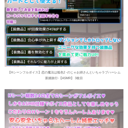
【Hシーンフルボイス】恋の魔法は狐色2 -のじゃお姉さんといちゃラブハーレム
新婚旅行-【ASMR】 3枚目