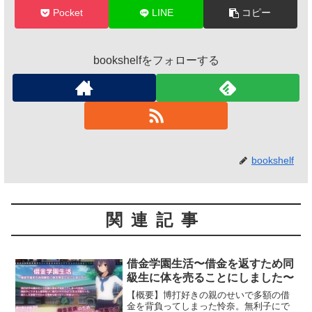
Pocket
LINE
コピー
bookshelfをフォローする
bookshelf
関連記事
借金学園生活〜借金を返すため同
級生に体を売ることにしました〜
【概要】博打好きの親のせいで多額の借
金を背負ってしまった怜奈。無利子にで