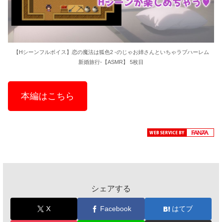
【Hシーンフルボイス】恋の魔法は狐色2 -のじゃお姉さんといちゃラブハーレム
新婚旅行-【ASMR】 5枚目
本編はこちら
シェアする
X
Facebook
はてブ