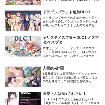
ンアップ情報 【修正】不具合を修正しま
した。2018/04/15 ver1.12バージョンアッ
プ情報 【修正】ある技が強すぎた不具合
ドラゴンブラッド追加DLC1
を修正しました。2018/02/02 ver1.11バー
※ドラゴンブラッドの本編が無いと遊べ
ジョンアップ情報 【修正】不具合を修正
ません※本作はドラゴンブラッドの本編
しました。2018/01/24 ver1.10バージョン
が無いとプレイできませんのでお気をつ
アップ情報 【アップデート】 NPCエッチ
け下さいませ。また、DLC1を適応する際
回想システムを追加※ゲームクリア後に
は、必ずゲームの本体を、「ドラゴンブ
ステータス画面で閲覧可能です。 【アッ
ラッドver2.06」以降のバージョンにして
プデート】おまけとしてゲーム中の高画
ヤリステメスブターDLC1 メスブ
から、パッチを適応するようお願いいた
質（1600×1200）フォルダを追加。※ゲ
タ/ゲスブタ
します。●概要突如として時空の狭間に飲
ームクリア後に出てくるパスで解凍可能
まれてしまったアイリス一行は、不思議
本作は、ゲーム、『ヤリステメスブタ
です。2018/01/13 ver1.06バージョンアッ
な「あせろら列島」にたどり着く。なん
ー』に追加するDLCとなり、DLCのみで
プ情報 【アップデート】特別特典CGを
でも、その列島のそれぞれの島にて、
は遊べません。ヤリステメスブター本体
追加しました。※全クリア後に開放され
「玉」を集めると願いが叶うらしい。急
の購入が前提となっております。英語・
る「CG鑑賞」から観覧可能です。----------
ぎたい一行だったが、玉を集めないと帰
簡体字・繁体字対応（English supported
------------------------------------------------------------
れなさそうなので、仕方なく玉を集める
支持簡体中文 支援繁体中文）・イベント
--------------合計で基本枚数121枚！（基本
人妻奴●計画
ことにする一行。そのなんでもありな不
の追加 ・バトルの追加 ・アイテムの追加
CG枚数63枚、戦闘アニメ＋Hアニメ58種
■義母寝取り＆復讐調教アドベンチャー！
思議な空間で、アイリス達は様々な出会
となります。新規イベント21シーン 新規
類）主人公単体でもCG48枚と過去最多の
義母として自分の前に現れた美女に淫虐
いをすることになる。今回はどんな人達
CG29枚 アニメーション差分550枚の追加
枚数です。3ルート10エンディング◆作品
の限りを尽くして徹底的な羞恥責め！そ
に出会えるのだろうか……？HCG27枚！
となります！強くなった十数名のトレー
の詳細情報、キャラクターやシステムの
れは狂気の復讐ゲーム！！ 純情な息子を
新規Hシーン208シーンを追加しました！
ナーと、再戦できます。（イージーモー
紹介など 「鬼と刀のメリトクラシー」特
装った母子の触れ合いがじわじわと淫靡
■今回は新規キャラが3人追加されまし
ド使用可）本編に負けず劣らず濃いイベ
設サイト公開中です！！◆ ジャンル ◆
なものにエスカレートしてゆく！！詳細
た！・ミルミル島という島で待ち構えて
ントシーンを視聴し、イラストや会話を
高梨さんは痴●されたい！
18禁マルチエンディングRPG◆ ボリュー
は↓↓↓公式HP「LILITH｜リリス」にて。
いたのは、コロシアムクイーンミルが開
含め登場キャラの人物性を深掘りでき、
ム ◆ ・エンディング : 10種類 ・基本枚
【FANZA】高梨さんは痴●されたい！
催する、「セックスコロシアム」己の性
より一層世界観を楽しんでいただけると
数120枚 : CG62枚＋戦闘アニメ58種 ・H
【無料サンプル画像11枚】 ／ エロ動画太
技を信じて、優勝を目指せ！！・モニカ
思います。このヤリステメスブターとい
シーン数 : 55以上 ・NPCエッチ : 60以上