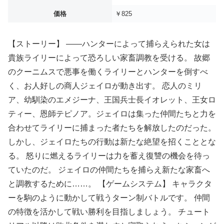
価格
￥825
【ストーリー】 ――ハンターによって捕らえられた女は
貴族ライリーによって恐ろしい家畜調教を受ける。 故郷
のクーニムスで悪事を働くライリーとハンターを倒すべ
く、お人好しの商人ジェイロが動き出す。 恋人のミリ
ア、幼馴染のエメジーナ、王国兵士長イオレット、王女ロ
ティー、恩師テピノア。ジェイロは集った仲間たちと力を
合わせてライリーに捕まった者たちを解放したのだった。
しかし、ジェイロたちの行動は新たな絶望を招くこととな
る。 怒りに燃えるライリーは力を蓄え復讐の機会を待っ
ていたのだ。 ジェイロの仲間たちを捕らえ新たな家畜へ
と調教するために……。 【ゲームシステム】 キャラクタ
ーを駒のように動かして戦うターン制バトルです。 仲間
の特徴を活かして戦い勝利を目指しましょう。 チュート