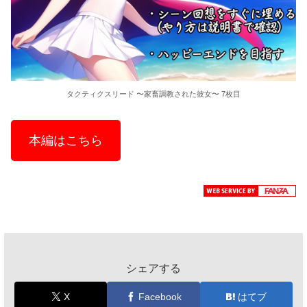
タクティクスリード 〜家畜調教された彼女〜 7枚目
本編はこちら
シェアする
X
Facebook
はてブ