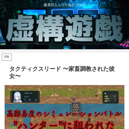
厳選同人エロゲ紹介ブログ
PR
タクティクスリード 〜家畜調教された彼
女〜