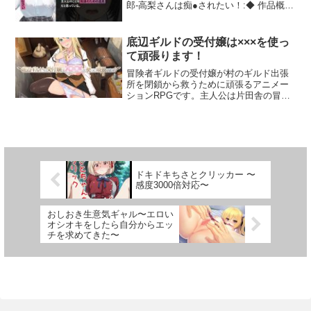
郎-高梨さんは痴●されたい！:◆ 作品概要
モニカ島で情報を集めていると、エロい
う世界を少し拡げることができ、開発者
◆ システム ◆ ・戦闘 : サイドビューア
クラスメイトの高梨さん。彼女は性欲と
人妻の情報が、人妻の家事等を手伝っ
として大変嬉しく思います。------------------
ニメバトル ・自爆コマンド : あり（ゲー
好奇心が強く、痴●されたがっています。
て、玉を貰おう！・ルチアギルドに不審
--------------------＜！！＞これに加えて、バ
ムクリア後） ・衣服の着脱 : あり（特定
たくさん触って気持ちよ…
底辺ギルドの受付嬢は×××を使っ
者の捜索依頼が舞い込んだ！小さな島と
ッドエンドシーンも見ることができま
イベント終了後） ・ボイスのON/OFF: あ
いう島へ行き、不審者の正体を暴け！！■
す。このバッドエンドシーンは、本編に
り ・処女クリア : 可能 ・断面図の
て頑張ります！
既存のキャラ達に衣装の追加！今回衣装
て登場した廃墟イベントにおいて、主人
ON/OFF: 可能○ 攻略用のフローチャート
冒険者ギルドの受付嬢が村のギルド出張
が追加されたのは、・アイリス : ビキニ
公が敗北したあとの数日間の出来事を視
○今作でも攻略用のフローチャートをご用
所を閉鎖から救うために頑張るアニメー
アーマー・リサ : 女教師・リルナ : アメ
聴できます。通常は勝利してストーリー
意しております。※【ネタばれを含みま
ションRPGです。主人公は片田舎の冒険
スクギャルの三人になります。それぞれ
を進めますので、クリア後の世界には影
すので、ご注意下さい！！】------------------
者ギルドの受付嬢’リリアレット’。ある日
衣装が追加されたので、もちろん、Hシー
響を与えません。ヤリステゲスブターと
------------------------------------------------------------
突然、予算削減の煽りで職場のギルド出
ンも追加しました！しかも既存の3キャラ
いうカテゴリになっており、ゲーム内で
---------○ 本作のコンセプト ○ ◆ 多種多様
張所が閉鎖の危機に…。失業を回避する
分のHシーンはLive2Dによるぬるぬるア
隔離しております。一切触れることな
なHシーン ◆ 今作でもバリエーション豊
ため、底辺ギルドを盛り返すべく’リリア
ニメHシーンとなります！是非ご堪能下さ
く、通常ルートの追加シーンをプレイ可
かなHシーンをご用意しました。 敗北し
レット’の奮闘が始まります。受付嬢であ
いませ！！※追加DLCにて追加されたHシ
能です。バッドエンドシーンは新規CG13
た後に犯●れる定番のものから、 命令さ
る’リリアレット’は毎日の受付業務をこな
ーン等は、すべて「あせろら列島（新規
枚 アニメーション差分177枚となってお
れて仕方なく従うもの 自分から露出する
し、あの手この手、時には色仕掛けもし
ドキドキちさとクリッカー 〜
マップ）」の中で発生します。
ります。--------------------------------------この
もの、レズプレイ、 宿屋に泊まったら夜
て冒険者にクエストを受けさせ、様々な
感度3000倍対応〜
DLCが、少しでも皆様に喜んで頂けれ
●いされる 好きになった人と結ばれる な
冒険者と交流し仲良くなったり、手助け
ば、嬉しいです。
どなど 色々あります。 また、主人公だけ
してもらったり、クエスト達成のお礼を
でなく 立ち絵のある女性キャラ全員にH
おしおき生意気ギャル〜エロい
体でするなんてことも…。しかし、それ
シーンがあります！ ◆ 主なHシーン ◆
オシオキをしたら自分からエッ
でもノルマに足りない時は自分自身でク
NO.01『チンピラに処女を奪われる』
チを求めてきた〜
エストを受注して休日返上で冒険に出ま
NO.02『肉体を操られ無理矢理犯●れる』
しょう。でも、冒険には危険がつきも
NO.03『犯●れ手柄を奪われる』
の。邪悪なモンスターに負けてしまい、
NO.04『多数のオーガに犯●れる』
大変な目にあってしまうかも…。だけど
NO.05『触手悪魔に犯●れる』 NO.06『決
危険なのはモンスターだけじゃない。荒
戦前夜 突然のキス』 NO.07『初めての
くれ物も多い冒険者達。彼らの恨みを買
恋。不器用な2人が通じ合う』 NO.08『英
うよな行為をしていると夜道でひどい目
雄は淫女と化す』 NO.09『トイレでオシ