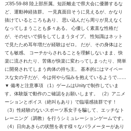
ズ85-59-88 陸上部所属。短距離走で県大会に優勝するな
ど、運動神経抜群。 一見真面目そうに見えるが、かなり
抜けているところもあり、 思い込んだら周りが見えなく
なってしまうことも多々ある。 心優しく素直な性格だ
が、そのせいで損をしてしまうタイプ。 性知識はネット
で見たため耳年増だが経験はゼロ。 だが、その身体はと
ても敏感。 コーチからされることを理解しないまま、快
楽に流されたり、苦痛が快楽に変わってしまったり、簡単
に開発されてしまう肉体の持ち主。 基本的にはマイペー
スな女の子だが、今は何やら悩みを抱えているようで……
▼ 備考と注意事項 （1）ゲームはUnityで制作していま
す。体験版で動作のご確認をお願いします。 （2）アニメ
ーションとボイス（絶叫もあり）で臨場感抜群です！
（3）性経験のないスポーツ系女子を騙して、エッチなト
レーニング（調教）を行うシミュレーションゲームです。
（4）日向あきらの状態を表す様々なパラメーターがあり