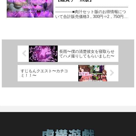
ヒロイン立ち絵1種＋差分■ストーリー
ーム開始直後はHシーンは開放されていま
ャルなのにオタク趣味のある優しいギャ
（あらすじ）■忍者の里の名門蝶舞一族の
------------------------------------------------------------
せんが、冒険を通じてヒロイン達と仲良
ル、オタクを見下してキツくあたってく
凄腕くノ一『凛花』その彼女の妹である
--------------■肉汁セット版のお得情報につ
くなって好感度を上げると夜パートで部
るギャル、二人をおチ○ポで屈服させて、
『心花』が任務の途中、奴●売買組織『蜘
いて合計販売価格3，300円⇒2，750円
屋に誘えるようになり様々なHを行えるよ
オナホに！タイプが違ってもエロボディ
蛛の糸』に囚われ奴●娼婦にされてしま
（※税込み） 550円お得な価格となりま
うになります。さらに好感度が上がれば
は変わらない二人をあなたの都合のいい
う。最愛の妹を救うため里の反対を押し
す。------------------------------------------------------
最初は出来なかったプレイが増えたりヒ
メスに！■メス媚び忠誠全開！ おチ○ポで
切り、単独で蜘蛛の糸の娼館に『奴●娼
--------------------■作品紹介イラスト版とそ
ロイン達の反応が変化したりします。思
オスとメスの立場の違いをわからせた後
婦』の見習いとして潜入する凛花潜入に
のイラスト版の肉汁を生成AIにてリメイ
うがままにヒロイン達とのHを楽しみまし
は、土下座、お下劣なポーズ、チ○ポに媚
成功した彼女に待ち受けていた最初の試
クした作品とをセットにしました。イラ
ょう！■体験版について購入前に体験版で
びるコスプレなどあなたの思うままに！
練は奴●娼婦の証として『淫紋』をその身
スト版は超ドスケベ熟女のCG集とASMR
動作確認をしてください。体験版では物
あなたとそのチ○ポにギャルたちが絶対的
に刻む事だった。凄まじい『連続絶頂』
音声CG集動画です。リメイク版はリアル
長雨〜僕の清楚彼女を寝取らせ
語の序盤までプレイすることが可能で
な忠誠を見せてひたすら媚びまくりま
を得て淫紋を体に深く刻み込まれた凛花
版の超ドスケベ熟女CG集です。また、本
てハメ撮りしてもらいました〜
す。レベルや好感度、見れるHシーンに一
す！■ギャルのエロボディがボテ腹に！
淫紋の力により体が常に強く発情し、男
作は上記の肉汁セット版を鑑賞ゲーム用
部制限がかかっています。体験版のセー
コスプレ孕ませセックスしまくった後
に屈伏することに幸せを覚えてしまう。
にした作品となり、本編の超ドスケベ音
ブデータは製品版に引き継ぎが可能で
は、もちろんボテ腹に！ギャルたちのエ
そんな、改造され淫らになった体に彼女
声がBGMとして自動再生されます。※以
すじもんクエスト〜カチコ
す。
ロボディがボテ腹ボディになった後のエ
は戸惑う。しかし、凛花は諦めない、妹
下がそれぞの単品となりますので、お好
ミ！！〜
ッチシーンも楽しめます！■ギャルたちの
を助け出すため牢屋を抜け出し娼館のど
みの方はそちらからご購入をお願い致し
ドエロなセリフがフルボイス！ オタクに
こかにいるはずの妹を探し始める。娼館
ます。※セット版に割引以外のコンテン
優しいギャル、厳しいギャルたちが、お
に張り巡らされた、脱走者を捕らえるた
ツでの特典等は追加しておりませんの
チ○ポにメス惚れ、メス吠えするエロ下品
めの罠を潜り抜け果たして凛花は妹の心
で、単品のご購入でもご安心頂ければと
なボイスがフルボイスで楽しめます！淫
花を助け出せるのだろうか！？捜索中、
思います。【イラスト版】ボクのママ
語や媚びセリフ、イキセリフ、孕ませセ
奴●娼婦として男に『奉仕』を強●され脱
【リメイク版】ボクのママ 【肉汁リメイ
リフをたっぷりお楽しみください！●キャ
走がバレ捕まってしまえば『教育』を施
ク版】※鑑賞ゲームでは無い、通常の肉
ラクター希星（きらら）CV:御苑生メイ
される服従と言う快楽に堕ちることな
汁セット版お求めの方は以下の商品をご
明るくクラスの人気者なギャル。オタク
く、凛花は妹を見つけ出せるのか！？そ
確認お願い致します。 本作との違いはイ
にも分け隔てなく優しく接してくる。漫
して、奴●娼婦として長い間、教育された
ンターフェースがゲームになっているか
画、アニメが好き。絵恋（えれん）CV:梅
心花は無事なのか！？■おすすめポイント
どうかのみでスケベ要素に違いはありま
宮ここ 気が強いギャル。周りを引っ張っ
■◎強者であるはずの爆乳くノ一が男に絶
せん。【肉汁セット版】ボクのママ 【肉
ていく感じで女子たちのリーダー。 オタ