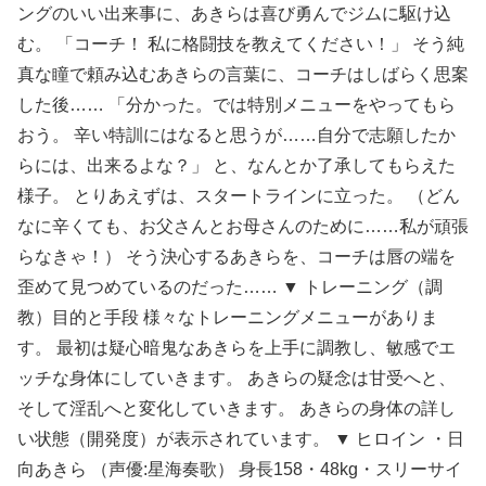
ングのいい出来事に、あきらは喜び勇んでジムに駆け込
む。 「コーチ！ 私に格闘技を教えてください！」 そう純
真な瞳で頼み込むあきらの言葉に、コーチはしばらく思案
した後…… 「分かった。では特別メニューをやってもら
おう。 辛い特訓にはなると思うが……自分で志願したか
らには、出来るよな？」 と、なんとか了承してもらえた
様子。 とりあえずは、スタートラインに立った。 （どん
なに辛くても、お父さんとお母さんのために……私が頑張
らなきゃ！） そう決心するあきらを、コーチは唇の端を
歪めて見つめているのだった…… ▼ トレーニング（調
教）目的と手段 様々なトレーニングメニューがありま
す。 最初は疑心暗鬼なあきらを上手に調教し、敏感でエ
ッチな身体にしていきます。 あきらの疑念は甘受へと、
そして淫乱へと変化していきます。 あきらの身体の詳し
い状態（開発度）が表示されています。 ▼ ヒロイン ・日
向あきら （声優:星海奏歌） 身長158・48kg・スリーサイ