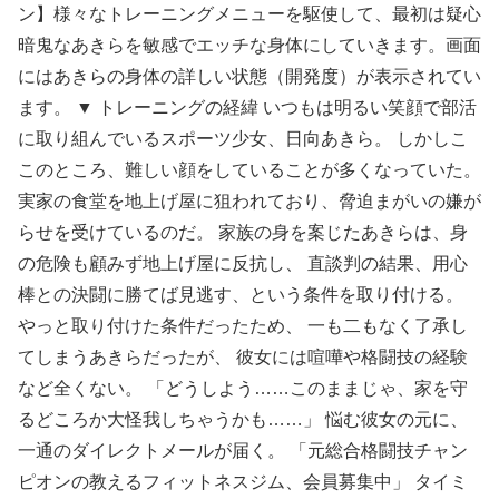
ン】様々なトレーニングメニューを駆使して、最初は疑心
暗鬼なあきらを敏感でエッチな身体にしていきます。画面
にはあきらの身体の詳しい状態（開発度）が表示されてい
ます。 ▼ トレーニングの経緯 いつもは明るい笑顔で部活
に取り組んでいるスポーツ少女、日向あきら。 しかしこ
このところ、難しい顔をしていることが多くなっていた。
実家の食堂を地上げ屋に狙われており、脅迫まがいの嫌が
らせを受けているのだ。 家族の身を案じたあきらは、身
の危険も顧みず地上げ屋に反抗し、 直談判の結果、用心
棒との決闘に勝てば見逃す、という条件を取り付ける。
やっと取り付けた条件だったため、 一も二もなく了承し
てしまうあきらだったが、 彼女には喧嘩や格闘技の経験
など全くない。 「どうしよう……このままじゃ、家を守
るどころか大怪我しちゃうかも……」 悩む彼女の元に、
一通のダイレクトメールが届く。 「元総合格闘技チャン
ピオンの教えるフィットネスジム、会員募集中」 タイミ