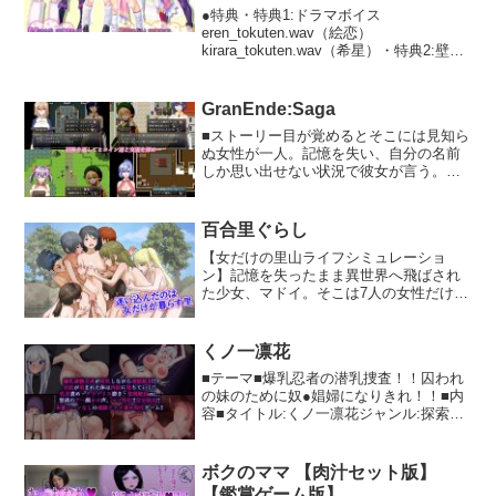
に憑依して愛液を集めろ！！果たして主
●特典・特典1:ドラマボイス
人公は生き返ることができるのだろう
eren_tokuten.wav（絵恋）
か・・・。基本CG12枚CG差分 50枚程
kirara_tokuten.wav（希星）・特典2:壁紙
度〜お願い〜ご購入前に、体験版での動
（1種類）●あらすじ オタクの主人公はあ
作確認をお願いいたします。バージョン
る日、カースト上位ギャルの『絵恋』と
アップの可能性がございますので、会員
ぶつかり、彼女に似 たアニメキャラのフ
GranEnde:Saga
登録後のご購入をお勧めします。クレジ
ィギアを落とし、キモがられて大騒ぎに
ット 素材提供■背景■（株）キューン・プ
■ストーリー目が覚めるとそこには見知ら
なってしまう。 その窮地を助けてくれた
ラント 背景専門店みにくる 様T.O.P. きま
ぬ女性が一人。記憶を失い、自分の名前
のは、もうひとりのカースト上位、オタ
ぐれアフター 様■BGM■Studio神無月 様■
しか思い出せない状況で彼女が言う。
クに優しいギャ ルの『希星』だった。ア
音声■オレンジラヴァーズ（CV:橙島よし
『英雄ネオ』を探せ――10年前に発生し
ニメやゲームに興味があるという彼女
の） 様タイガーリリー 様
た『大厄災』を終結させた人物とされる
が、なんと主人公の部屋へ遊びにくるこ
『英雄ネオ』。世界の誰もがその名を知
とに！ 部屋に隠してあったエロ同人誌を
百合里ぐらし
る英雄――だがすぐに彼が既に亡くなっ
見て赤面する『希星』にムラムラしてし
【女だけの里山ライフシミュレーショ
ている事を知る。出会ったヒロイン達と
まった 主人公は彼女を襲い、絶倫巨チン
ン】記憶を失ったまま異世界へ飛ばされ
巡る『英雄ネオ』の謎と失った記憶を追
で彼女をハメ堕とすことに成功！ そして
た少女、マドイ。そこは7人の女性だけが
う旅は、やがて世界の真実を暴く壮大な
『希星』の協力で『絵恋』もハメ堕と
暮らす「里」と呼ばれる場所だった……
物語へと変貌していく――。※ストーリ
す！主人公の趣味に合わせて様々なコス
現代文明の失われた世界で、採取/採掘/栽
ーは過去作品との直接的な繋がりはあり
プレで楽しませてくれる、『着せ替え孕
培/狩猟、そしてクラフトを行い他の住民
ません。 本作のみでも問題なく物語を楽
くノ一凛花
ませ ギャルオナホ』と過ごす夢のような
たちからの好感度を上げながら、里山暮
しむことが可能です。■男主人公＋純愛ハ
生活が、こうして幕を開けたのだった。●
■テーマ■爆乳忍者の潜乳捜査！！囚われ
らしをエンジョイしよう！イベント
ーレムRPG！・無口系男主人公モノのエ
製品特長■ギャルをオタクの都合のいい着
の妹のために奴●娼婦になりきれ！！■内
CG:97枚（基本CG:67枚）※ご購入の際
ロRPG・Hシーンは主人公と仲間になる
せ替えオナホに！ カースト上位のギャル
容■タイトル:くノ一凛花ジャンル:探索型
は、事前に体験版にて動作確認をお願い
メインヒロインとの純愛シーンのみ・メ
をおチ○ポ一発で、あなたのものに！エロ
エロRPGエロジャンル:爆乳・超感度淫
いたします。
インヒロインは全員処女・個別エンド・
ボディにオタク趣味全開なアニメコス、
紋・連続絶頂・性奴●・屈伏・男性上位・
ハーレムエンド有り・基本HCG枚数80枚
エロコスを着せて好き勝手種付けし放
無様HCG枚数:基本エロCG12種＋差分立
ボクのママ 【肉汁セット版】
以上・後日アップデートにて3Pエッチシ
題！理想の孕ませ人形に！■オタクに優し
ち絵枚数:主人公立ち絵2種＋差分，サブ
ーンや回想部屋を追加予定■Hシステムゲ
【鑑賞ゲーム版】
いギャルと厳しいギャルのWオナホ！ ギ