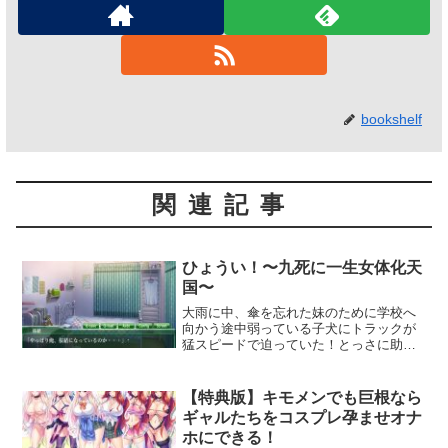
bookshelf
関連記事
ひょうい！〜九死に一生女体化天
国〜
大雨に中、傘を忘れた妹のために学校へ
向かう途中弱っている子犬にトラックが
猛スピードで迫っていた！とっさに助け
ようとするも、主人公はトラックに惹か
れてしまう。生死を彷徨っていると、助
けた子犬はなんと魔女だった。「生き返
【特典版】キモメンでも巨根なら
るために、女性に憑依して愛液を集めて
ギャルたちをコスプレ孕ませオナ
ください！」妹、幼馴染、OL・・・果て
ホにできる！
は新婦さんまで！？さまざまな女性の体