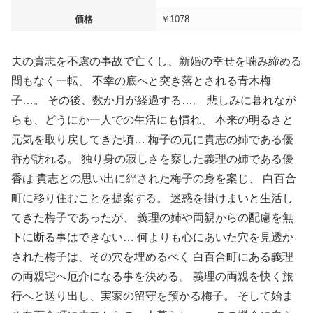
価格
￥1078
夫の貴志を不慮の事故で亡くし、新婚の幸せを噛み締める
間もなく一転、 不幸の底へと突き落とされる青木梅
子…。 その後、数か月が経過する…。 悲しみに暮れなが
らも、どうにか一人での生活にも慣れ、 本来の明るさと
元気を取り戻してきた頃… 梅子の元に貴志の姉である優
香が訪れる。 独り身の寂しさを察した義理の姉である優
香は 貴志との思い出に絆された梅子の身を案じ、 白百合
町に移り住むことを提案する。 迷惑を掛けまいと生活し
てきた梅子であったが、 義理の姉や両親からの配慮を無
下に断る事はできない… 何よりも心にあいた穴を見透か
された梅子は、その穴を埋めるべく 白百合町にある義理
の両親宅へ厄介になる事を決める。 義理の両親を快く旅
行へと送り出し、実家の留守を預かる梅子。 そして始ま