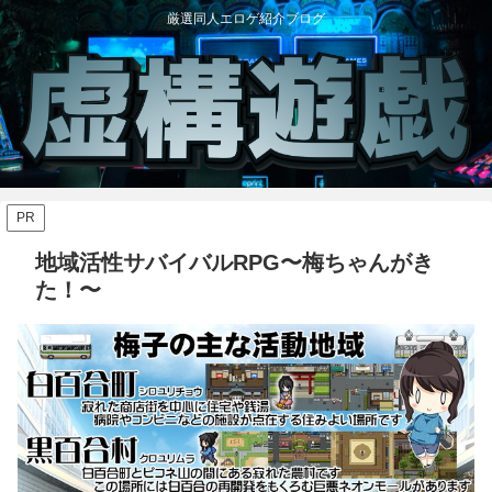
厳選同人エロゲ紹介ブログ
PR
地域活性サバイバルRPG〜梅ちゃんがき
た！〜