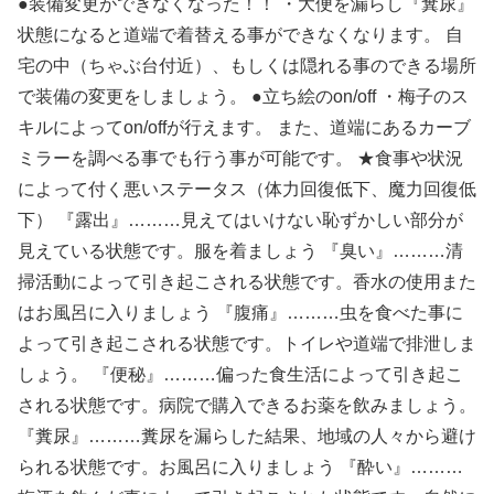
●装備変更ができなくなった！！ ・大便を漏らし『糞尿』
状態になると道端で着替える事ができなくなります。 自
宅の中（ちゃぶ台付近）、もしくは隠れる事のできる場所
で装備の変更をしましょう。 ●立ち絵のon/off ・梅子のス
キルによってon/offが行えます。 また、道端にあるカーブ
ミラーを調べる事でも行う事が可能です。 ★食事や状況
によって付く悪いステータス（体力回復低下、魔力回復低
下） 『露出』………見えてはいけない恥ずかしい部分が
見えている状態です。服を着ましょう 『臭い』………清
掃活動によって引き起こされる状態です。香水の使用また
はお風呂に入りましょう 『腹痛』………虫を食べた事に
よって引き起こされる状態です。トイレや道端で排泄しま
しょう。 『便秘』………偏った食生活によって引き起こ
される状態です。病院で購入できるお薬を飲みましょう。
『糞尿』………糞尿を漏らした結果、地域の人々から避け
られる状態です。お風呂に入りましょう 『酔い』………