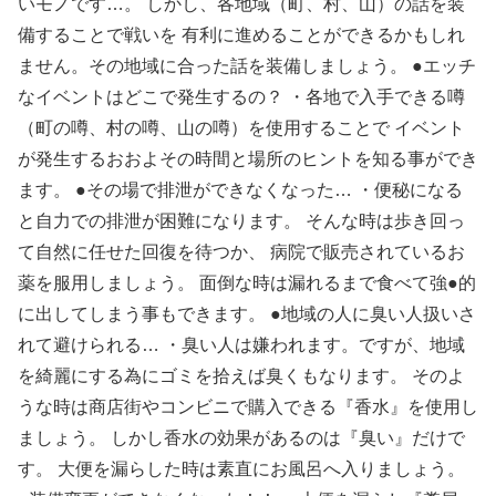
いモノです…。 しかし、各地域（町、村、山）の話を装
備することで戦いを 有利に進めることができるかもしれ
ません。その地域に合った話を装備しましょう。 ●エッチ
なイベントはどこで発生するの？ ・各地で入手できる噂
（町の噂、村の噂、山の噂）を使用することで イベント
が発生するおおよその時間と場所のヒントを知る事ができ
ます。 ●その場で排泄ができなくなった… ・便秘になる
と自力での排泄が困難になります。 そんな時は歩き回っ
て自然に任せた回復を待つか、 病院で販売されているお
薬を服用しましょう。 面倒な時は漏れるまで食べて強●的
に出してしまう事もできます。 ●地域の人に臭い人扱いさ
れて避けられる… ・臭い人は嫌われます。ですが、地域
を綺麗にする為にゴミを拾えば臭くもなります。 そのよ
うな時は商店街やコンビニで購入できる『香水』を使用し
ましょう。 しかし香水の効果があるのは『臭い』だけで
す。 大便を漏らした時は素直にお風呂へ入りましょう。