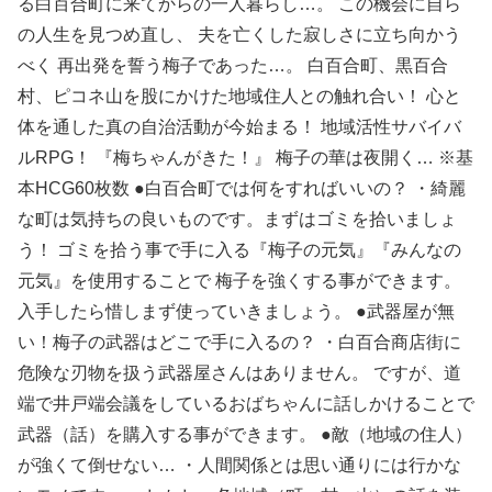
る白百合町に来てからの一人暮らし…。 この機会に自ら
の人生を見つめ直し、 夫を亡くした寂しさに立ち向かう
べく 再出発を誓う梅子であった…。 白百合町、黒百合
村、ピコネ山を股にかけた地域住人との触れ合い！ 心と
体を通した真の自治活動が今始まる！ 地域活性サバイバ
ルRPG！ 『梅ちゃんがきた！』 梅子の華は夜開く… ※基
本HCG60枚数 ●白百合町では何をすればいいの？ ・綺麗
な町は気持ちの良いものです。まずはゴミを拾いましょ
う！ ゴミを拾う事で手に入る『梅子の元気』『みんなの
元気』を使用することで 梅子を強くする事ができます。
入手したら惜しまず使っていきましょう。 ●武器屋が無
い！梅子の武器はどこで手に入るの？ ・白百合商店街に
危険な刃物を扱う武器屋さんはありません。 ですが、道
端で井戸端会議をしているおばちゃんに話しかけることで
武器（話）を購入する事ができます。 ●敵（地域の住人）
が強くて倒せない… ・人間関係とは思い通りには行かな