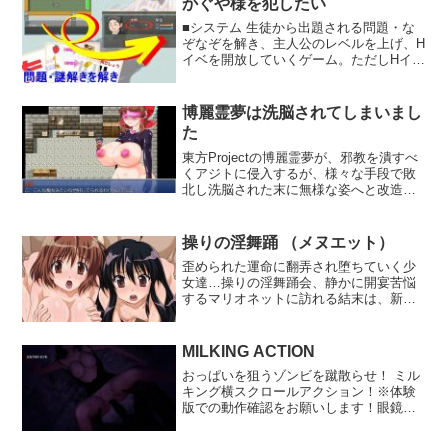
かぐや様を犯したい
半身の熱。我慢できない衝動に駆られ、
■システム 生徒から出題される問題・な
誰にも気付かれないように過ごす淫らな
ぞなぞを解き、主人公のレベルを上げ、H
時間。上品な仮面の下に隠された本当の
イベを開放していくゲーム。ただしHイベ
姿が、徐々に顔を覗かせていく。普段は
を実施すると、スタミナが減ってしま
見せない表情で蠢く肉体は、背徳の快感
う。 ※より過激なイベン...
に溺れていった。理性では抑えきれない
欲望に導かれるまま、次第に淫らな行為
博麗霊夢は洗脳されてしまいまし
にのめり込んでいく。優雅な佇まいとは
た
裏腹に、その下半身は既に蜜に濡れそぼ
東方Projectの博麗霊夢が、邪教を潰すべ
っていた。昼下がりの静寂の中で繰り広
くアジトに侵入するが、様々な手段で敗
げられる秘められた快楽の数々。誰にも
北し洗脳された末に無様な姿へと改造さ
見せない表情で愉しむ背徳の時間は、日
れます。洗脳されるエンディングやシチ
に日に深みを増していく。優雅な立ち居
ュエーション特化のため、戦闘やストー
振る舞いの陰で、淫らな本性が徐々に目
リーは非常に薄味です。基本CG枚数25枚
覚めていった。奥様たちの秘められた欲
操りの淫舞踊 （メヌエット）
ほど差分込み200枚以上製作者の性癖によ
望は、もはや抑えきれないものとなって
歪められた運命に翻弄され堕ちていく少
りおっぱい＆アナルばかりで前での本番
いたのだった。【システム】○複雑な選択
女達…操りの淫舞踊会、静かに開宴苦悩
はありません。ご注意ください。オマケ
肢一切ナシ！迷わずサクサク読み進めら
するマリオネットに訪れる結末は、新た
として洗脳されたエンディング後の日常
れます。ストーリー重視が苦手な方にピ
なる絶望か、それとも快楽か…「早く…
的なCG集風のものを同梱しています。合
ッタリな作品です。○ムダな要素を徹底的
子供…ちょうだいぃ…」「…おっぱい
わせてお楽しみください。
に排除！ストレスフリーな一本道進行
で……男の人を悦ばせたいんです…」
MILKING ACTION
で、エッチシーンに特化した構成になっ
「あらあら、おばさんのパイズリじゃ物
ています。○エッチシーンを効率的に楽し
おっぱいを狙うゾンビを蹴散らせ！ ミル
足りなかったかしら？」ありふれた日常
める！忙しい方でも気軽に楽しめる構成
キング横スクロールアクション！※体験
は音もなく崩れ落ち、そこに渦巻く欲望
になっています。○ヌキたい時にサッとヌ
版での動作確認をお願いします！眼鏡工
に嫉妬、そして狂気…原点回帰のエロ特
ける！エロ重視のコンパクト設計になっ
房・乳業支店初の横スクロールアクショ
化、操り系汁だくビジュアルノベルで
ています。
ンゲーム。最奥に監禁されている仲間を
す。●メッセージ読み返し、自動送り、セ