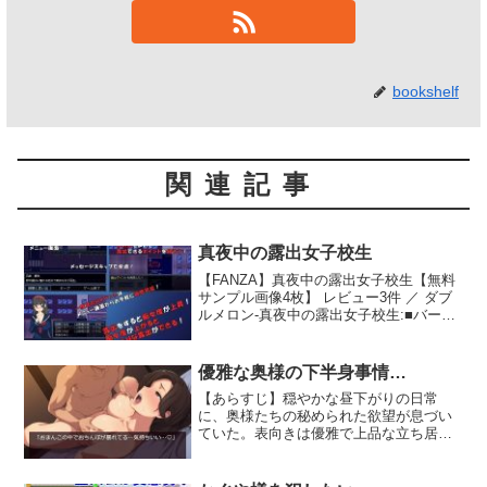
bookshelf
関連記事
真夜中の露出女子校生
【FANZA】真夜中の露出女子校生【無料
サンプル画像4枚】 レビュー3件 ／ ダブ
ルメロン-真夜中の露出女子校生:■バージ
ョン情報現在のバージョンはver.1.02で
す。■ストーリー主人公の肌美 優衣（は
だみ ゆ…
優雅な奥様の下半身事情…
【あらすじ】穏やかな昼下がりの日常
に、奥様たちの秘められた欲望が息づい
ていた。表向きは優雅で上品な立ち居振
る舞いをする彼女たちの心の奥底に、誰
にも言えない秘密が潜んでいた。日々の
生活の中で、ふとした瞬間に疼きだす下