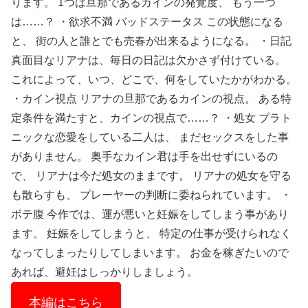
ります。 1つは旦那であるカインの発覚度、 もう一つ
は……？ ・欲求不満 バッドステータス この状態になる
と、 街の人と誰とでも売春が出来るようになる。 ・日記
真面目なリアナは、毎日の日記は欠かさず付けている。
これによって、いつ、どこで、何をしていたかがわかる。
・カイン視点 リアナの旦那であるカインの視点。 ある特
定条件を満たすと、カインの視点で……？ ・処女 プラト
ニックな恋愛をしている二人は、 まだセックスをした事
がありません。 奥手なカイン君は手を出せずにいるの
で、 リアナは今だ処女のままです。 リアナの処女を守る
も散らすも、 プレーヤーの判断に委ねられています。 ・
ボテ腹 今作では、運が悪いと妊娠をしてしまう事があり
ます。 妊娠をしてしまうと、 特定の仕事が受けられなく
なってしまったりしてしまいます。 お金を稼ぎたいので
あれば、避妊はしっかりしましょう。
本編はこちら