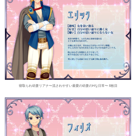
寝取られ幼妻リアナ〜流されやすい最愛の幼妻のHな日常〜 8枚目