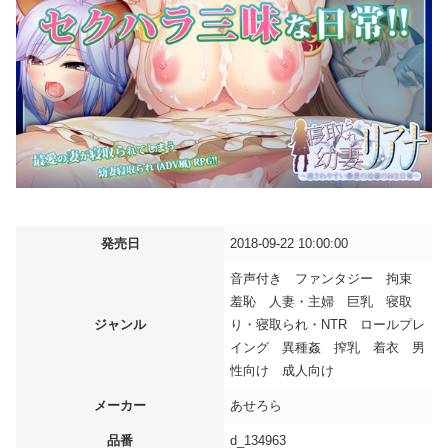
発売日
2018-09-22 10:00:00
音声付き ファンタジー 拘束
羞恥 人妻・主婦 巨乳 寝取
ジャンル
り・寝取られ・NTR ロールプレ
イング 異種姦 搾乳 着衣 男
性向け 成人向け
メーカー
あせろら
品番
d_134963