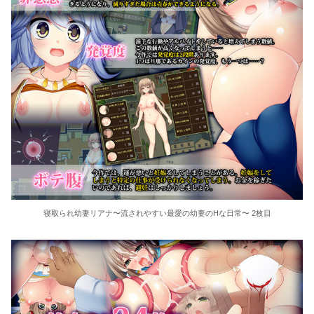
寝取られ幼妻リアナ〜流されやすい最愛の幼妻のHな日常〜 2枚目