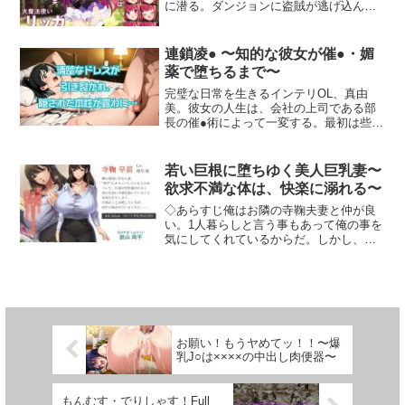
に潜る。ダンジョンに盗賊が逃げ込ん
の黒髪アイドルをヤリたい放題【コミッ
し、あの手この手、時には色仕掛けもし
だ！罠と魔物がひしめく地下のダンジョ
ク】透明人間になった俺2 今度は学園で
て冒険者にクエストを受けさせ、様々な
ン。兵士たちには手が出せない。ついに
ヤリたい放題【コミック】透明人間にな
冒険者と交流し仲良くなったり、手助け
盗賊には賞金がかけられた。しかし、ダ
った俺3 ヤリ過ぎて謎の美少女に命を狙
してもらったり、クエスト達成のお礼を
連鎖凌● 〜知的な彼女が催●・媚
ンジョン攻略という危険のわりに報酬は
われています【コミック】透明人間にな
体でするなんてことも…。しかし、それ
薬で堕ちるまで〜
少なく、挑む者はいない。…ただひと
った俺4 催●マスターあらわる！？【コミ
でもノルマに足りない時は自分自身でク
り、大魔法使いリッカを除いて。＃ ゲー
ック】配信者‐清楚系女子は快感に耐えら
完璧な日常を生きるインテリOL、真由
エストを受注して休日返上で冒険に出ま
ム内容オートバトルのシンプルなRPGで
れない‐★★★新作関連作品同時リリー
美。彼女の人生は、会社の上司である部
しょう。でも、冒険には危険がつきも
す。バトルはシンボルエンカウント方
ス！★★★コミックとあわせてお楽しみ
長の催●術によって一変する。最初は些細
の。邪悪なモンスターに負けてしまい、
式。ただし、敵シンボルの動きはリアル
いただくことで、より一層、透明人間の
な命令から始まる甘い罠。オフィスで無
大変な目にあってしまうかも…。だけど
タイムではなく、主人公を操作したとき
世界をご体験いただけます！お得なおま
意識にジャケットを脱ぎ、リラックスに
危険なのはモンスターだけじゃない。荒
のみ敵が移動します。ダンジョンでアイ
とめパックも同時販売！！─…─…─…
と試したら…。体が熱く疼き出す。理性
くれ物も多い冒険者達。彼らの恨みを買
若い巨根に堕ちゆく美人巨乳妻〜
テムやフラグを回収したら、町でHなイベ
─…─…─…─…─…─…─…─…─…─…─…
が溶けていく感覚に抗えず、彼女は連鎖
うよな行為をしていると夜道でひどい目
欲求不満な体は、快楽に溺れる〜
ントが発生します。＃ ボリュームHシー
─…─…─…─■お気に入りキャラと好きな
する凌●の渦に巻き込まれていく。本作
にあうことも…。様々な困難にも負け
ン数:6基本CG数:6Hシーン文字数:約1万
体位でプレイできる！ゲームアプリが登
は、催●・媚薬・輪●を軸としたダークな
◇あらすじ俺はお隣の寺鞠夫妻と仲が良
ず、ノルマ達成のために頑張りましょ
6000文字＃ システムイラストは4K解像度
場！！新作【ゲームまとめパック】透明
凌●ノベルゲーム。主人公の真由美は、ク
い。1人暮らしと言う事もあって俺の事を
う！Hシーンは正常位や騎乗位、後背位を
（3840x2160）対応メッセージスキッ
人間になった俺4まとめ新作【ゲーム】透
ールで知的なキャリアウーマンとして描
気にしてくれているからだ。しかし、俺
はじめフェラにパイズリ、アナルセック
プ、巻き戻し、オート再生機能シーン回
明人間になった俺4 ver1 高宮祥子編新作
かれている。タイトなスーツに身を包ん
は奥さんの‘早苗’さんを性的な目で見てい
スやSMプレイなどの和姦だけでなく暴漢
想、CG閲覧、全シーン開放ボタンキーボ
【ゲーム】透明人間になった俺4 ver2 小
だ彼女の日常は、プレイヤーの心を掴
る。ふっくらとした唇に、おっとりとし
からの強●イラマチオ、レ●プ、輪●、ク
ードとマウス操作に対応本作品はUnityで
鳥遊風花編新作【ゲーム】透明人間にな
む。だが、催●術にかかると、その表情は
た性格が出ている垂れ目。一回り以上も
エスト失敗でのモンスター姦等々、ハー
製作されています。キャラクターデザイ
った俺4 ver3 ヒロイン編【ゲームまとめ
一変。うつろな瞳、紅潮した頰、抑えき
年上の熟した肉体は、服越しでも強烈な
ドなプレイもありさらに売春やサブヒロ
ン・イラスト 椎架ゆの声 藍沢夏癒
パック】透明人間になった俺3まとめ【ゲ
れない吐息…。彼女の理性が崩壊してい
色香を放っていた。薬指に光るたった一
イン達のHイベントに加え自慰や痴●など
Published on Steam by OTAKU Plan
ーム】透明人間になった俺3 ver1 高宮祥
く過程を、詳細な心理描写とビジュアル
つの輪が、彼女の身体を縛っていると思
の立ち絵エロも実装（予定）しておりア
子編【ゲーム】透明人間になった俺3
で追体験できるのが最大の魅力です。ス
うと、もうたまらない……。ある日、旦
ニメ―ション本数はとても多くなる予定
お願い！もうヤめてッ！！〜爆
ver2 天使編【ゲーム】透明人間になった
トーリーはプロローグから第4章まで、選
那さんから1通のメールが届いた。『実家
です。Hシーンは全て効果音付リアルタイ
乳J○は××××の中出し肉便器〜
俺3 ver3 小鳥遊風花編─…─…─…─…─…
択肢による分岐がたのしい。プロローグ
から野菜が送られて来たんだ。大学が終
ムLive2Dアニメーションで、挿入部ズー
─…─…─…─…─…─…─…─…─…─…─…
では、真由美の完璧な日常が綻び始める
わったら取りにおいで』俺は少し考え
ム機能や断面図の有無、陰毛の有無、男
─…─■コミック中のあんなシーンやこん
様子を描く。第1章「甘い罠、誘いの指
る。時間的に司さんは会社で早苗さんは
性及び男性器透明度の調整機能等、複数
もんむす・でりしゃす！Full