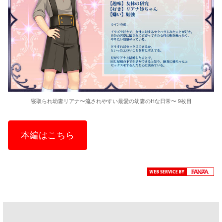
寝取られ幼妻リアナ〜流されやすい最愛の幼妻のHな日常〜 9枚目
本編はこちら