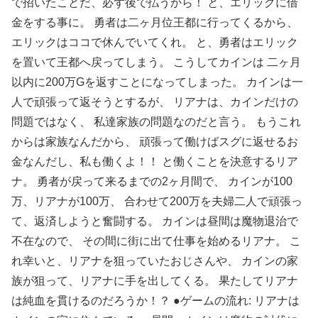
で招いたことだ、必ず後で払うから！ と、エリックに借
金をする事に。 勇者は二ヶ月位王都に行ってくるから、
エリックはココで休んでいてくれ。 と、勇者はエリック
を置いて王都へ戻ってしまう。 こうしてカインは 二ヶ月
以内に200万Gを返すことになってしまった。 カインは一
人で頑張って返そうとするが、 リアナは、カインだけの
問題ではなく、 私達家族の問題なのだと言う。 もうこれ
からは家族なんだから、 頑張って働けばスグに返せるお
金なんだし、私も働くよ！！ と働くことを決意するリア
ナ。 勇者が戻って来るまでの2ヶ月間で、 カインが100
万、リアナが100万、 合わせて200万を夫婦二人で頑張っ
て、返済しようと奮闘する。 カインは昼間は魔物退治で
不在なので、 その間に街に出て仕事を始めるリアナ。 こ
れ幸いと、リアナを狙っていたおじさんや、 カインの家
族が狙って、リアナに手を出してくる。 果たしてリアナ
は純血を貫けるのだろうか！？ ●ゲームの流れ: リアナは