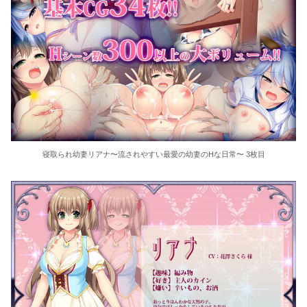
寝取られ幼妻リアナ〜流されやすい最愛の幼妻のHな日常〜 3枚目