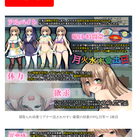
寝取られ幼妻リアナ〜流されやすい最愛の幼妻のHな日常〜 1枚目