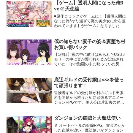
【ゲーム】透明人間になった俺3
ver2 天使編
■原作コミックがゲームに！【透明人間に
なった俺3ヤリ過ぎて謎の美少女に命を狙
われています】がゲームになりました！
今回の登場ヒロインは「天使」ちゃんで
す！あんなトコやそんなトコをオサワリ
しまくってイタズラしちゃいましょう！■
僕の知らない妻子の姿＆妻堕ち村
登場人物紹介天使神々しいオーラを纏う
お買い得パック
巨乳美少女。10人すれ違えば30回は振り
返られる完璧なルックスをしている。性
【1作目】家の中に散りばめられたUSBメ
格はきつめで男性が嫌い。主人公のよう
モリーの中に妻が襲われた姿が記録され
な女の敵は特に嫌い。友人いわく、ツン
ていた…その動画の中に映っていた男を
デレでちょっとMな部分もあるとかない
特定するために主人公、九條良夫はUSB
とか。■ゲームの内容4つのシチュエーシ
メモリーを集めることにした…【2作目】
ョンから好きなものを1つを選び、女の子
結婚して数年たった人妻・夜女鳥唯夫の
底辺ギルドの受付嬢は×××を使っ
のイロイロなトコロをオサワリしてリア
実家の田舎【夜女越村】（よめおちむ
て頑張ります！
クションを楽しみましょう！システム:株
ら）に引っ越すことになるが、そこには
式会社SSイラスト:みるくめろん
今までの生活とは全く違う田舎の暮らし
冒険者ギルドの受付嬢が村のギルド出張
★★★2025/2/22 透明人間シリーズ最新作
に苦労しながら順応していくしかし唯
所を閉鎖から救うために頑張るアニメー
リリース！！★★★今度は犯罪集団をや
は、まだこの田舎の【狂った習わし】知
ションRPGです。主人公は片田舎の冒険
っつける？！大人の遊園地に捕らわれた
らない…
者ギルドの受付嬢’リリアレット’。ある日
女の子たちの救世主になれるのか！？
突然、予算削減の煽りで職場のギルド出
【コミック】透明人間になった俺5 おい
張所が閉鎖の危機に…。失業を回避する
ダンジョンの盗賊と大魔法使い
でよ！オトナの遊園地！★★★みるくめ
ため、底辺ギルドを盛り返すべく’リリア
＃ オートバトルの短編RPG。賞金のかか
ろんコミックのご紹介！★★★【コミッ
レット’の奮闘が始まります。受付嬢であ
った盗賊を追い、魔法使いがダンジョン
ク】透明人間になった俺、女風呂で学園
る’リリアレット’は毎日の受付業務をこな