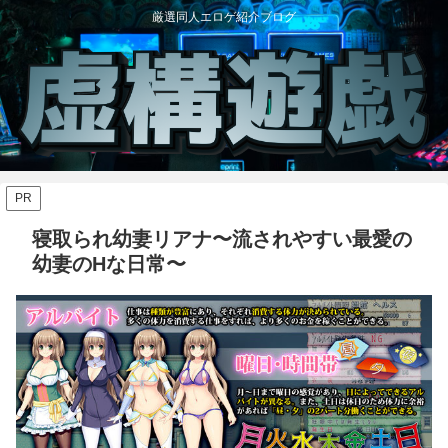
厳選同人エロゲ紹介ブログ
PR
寝取られ幼妻リアナ〜流されやすい最愛の
幼妻のHな日常〜