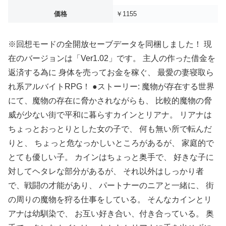
価格
￥1155
※回想モードの全開放セーブデータを同梱しました！ 現
在のバージョンは「Ver1.02」です。 主人の作った借金を
返済する為に 身体を売ってお金を稼ぐ、 最愛の妻寝取ら
れ系アルバイトRPG！ ●ストーリー: 魔物が存在する世界
にて、魔物の存在に脅かされながらも、 比較的魔物の脅
威が少ない街で平和に暮らすカインとリアナ。 リアナは
ちょっとおっとりとした女の子で、 何も無い所で転んだ
りと、 ちょっと危なっかしいところがあるが、 家庭的で
とても優しい子。 カインはちょっと奥手で、 好きな子に
対してヘタレな部分があるが、 それ以外はしっかり者
で、戦闘の才能があり、 パートナーのニアと一緒に、 街
の周りの魔物を狩る仕事をしている。 そんなカインとリ
アナは幼馴染で、 お互い好き合い、付き合っている。 奥