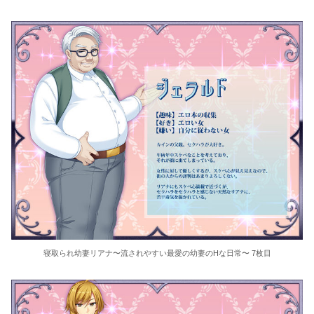
寝取られ幼妻リアナ〜流されやすい最愛の幼妻のHな日常〜 7枚目