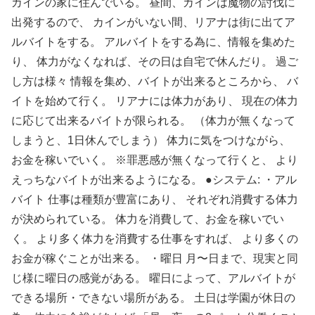
カインの家に住んでいる。 昼間、カインは魔物の討伐に
出発するので、 カインがいない間、リアナは街に出てア
ルバイトをする。 アルバイトをする為に、情報を集めた
り、 体力がなくなれば、その日は自宅で休んだり。 過ご
し方は様々 情報を集め、バイトが出来るところから、 バ
イトを始めて行く。 リアナには体力があり、 現在の体力
に応じて出来るバイトが限られる。 （体力が無くなって
しまうと、1日休んでしまう） 体力に気をつけながら、
お金を稼いでいく。 ※罪悪感が無くなって行くと、 より
えっちなバイトが出来るようになる。 ●システム: ・アル
バイト 仕事は種類が豊富にあり、 それぞれ消費する体力
が決められている。 体力を消費して、お金を稼いでい
く。 より多く体力を消費する仕事をすれば、 より多くの
お金が稼ぐことが出来る。 ・曜日 月〜日まで、現実と同
じ様に曜日の感覚がある。 曜日によって、アルバイトが
できる場所・できない場所がある。 土日は学園が休日の