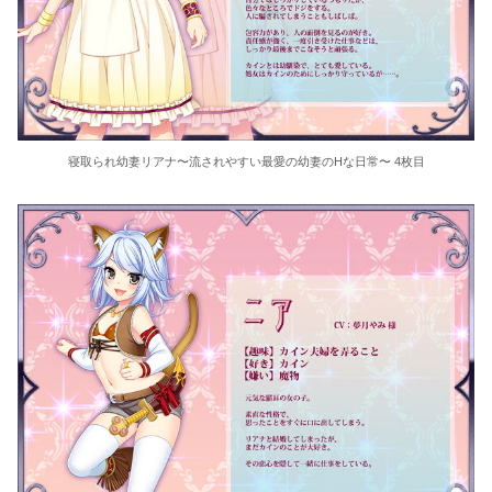
寝取られ幼妻リアナ〜流されやすい最愛の幼妻のHな日常〜 4枚目