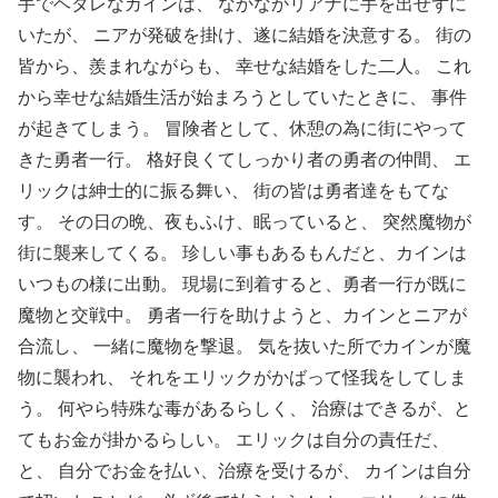
手でヘタレなカインは、 なかなかリアナに手を出せずに
いたが、 ニアが発破を掛け、遂に結婚を決意する。 街の
皆から、羨まれながらも、 幸せな結婚をした二人。 これ
から幸せな結婚生活が始まろうとしていたときに、 事件
が起きてしまう。 冒険者として、休憩の為に街にやって
きた勇者一行。 格好良くてしっかり者の勇者の仲間、 エ
リックは紳士的に振る舞い、 街の皆は勇者達をもてな
す。 その日の晩、夜もふけ、眠っていると、 突然魔物が
街に襲来してくる。 珍しい事もあるもんだと、カインは
いつもの様に出動。 現場に到着すると、勇者一行が既に
魔物と交戦中。 勇者一行を助けようと、カインとニアが
合流し、 一緒に魔物を撃退。 気を抜いた所でカインが魔
物に襲われ、 それをエリックがかばって怪我をしてしま
う。 何やら特殊な毒があるらしく、 治療はできるが、と
てもお金が掛かるらしい。 エリックは自分の責任だ、
と、 自分でお金を払い、治療を受けるが、 カインは自分