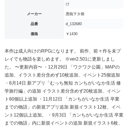
け
メーカー
愚痴ヲタ畑
品番
d_132680
価格
￥1430
本作は成人向けのRPGになります。 前作、前々作を未プ
レイでも物語を楽しめます。 ※ver2.501に更新しまし
た。 〜更新内容〜 ・12月29日 「ワクワク公園」MAPの
追加、イラスト差分含めず10枚追加、イベント25個追加
・6月14日 新アプリ「むっち無知 カンちがいなか生活 修
学旅行編」の追加 イラスト差分含めず20枚追加、イベン
ト60個以上追加 ・11月12日 「カンちがいなか生活 卒業
までの物語」の新規アプリ追加 新規イラスト12枚、イベ
ント12個以上追加。 ・9月3日 「カンちがいなか生活 卒業
までの物語」内に新規イベントの追加 新規イラスト6枚、