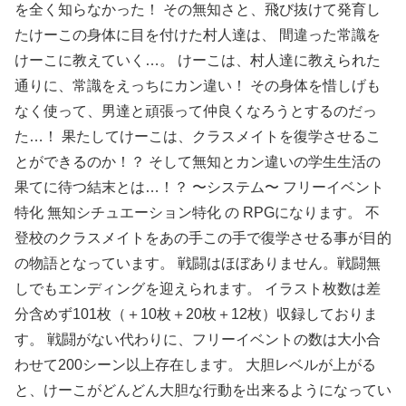
を全く知らなかった！ その無知さと、飛び抜けて発育し
たけーこの身体に目を付けた村人達は、 間違った常識を
けーこに教えていく…。 けーこは、村人達に教えられた
通りに、常識をえっちにカン違い！ その身体を惜しげも
なく使って、男達と頑張って仲良くなろうとするのだっ
た…！ 果たしてけーこは、クラスメイトを復学させるこ
とができるのか！？ そして無知とカン違いの学生生活の
果てに待つ結末とは…！？ 〜システム〜 フリーイベント
特化 無知シチュエーション特化 の RPGになります。 不
登校のクラスメイトをあの手この手で復学させる事が目的
の物語となっています。 戦闘はほぼありません。戦闘無
しでもエンディングを迎えられます。 イラスト枚数は差
分含めず101枚（＋10枚＋20枚＋12枚）収録しておりま
す。 戦闘がない代わりに、フリーイベントの数は大小合
わせて200シーン以上存在します。 大胆レベルが上がる
と、けーこがどんどん大胆な行動を出来るようになってい