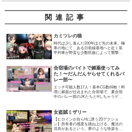
関連記事
カミツレの狼
時代は少し進んだ200年ほど先の未来。極
寒の地にて、ある日前線基地へと赴く装
甲列車が野蛮な少数民族によって襲撃さ
れる。列車に乗車していたのは、多数の
兵士と国にとって非常に重要な役割を持
つ一人のお姫様であった。彼女を守る
合宿場のバイトで媚薬使ってみ
者、利用する者、そして奪う者……多く
た！〜だんだんヤらせてくれるバ
の思惑が複雑に混ざり合うこの走る戦場
レー部〜
の中、今新しい物語が始まる。そんなフ
ァンタジーのようなシナリオを、近未来
エッチ可能人数17人！基本CG数69枚！料
の世界で体感するRPG。------------------------
理に媚薬が仕込まれた合宿場で、夏合宿
------------------------------------------【システ
中のバレー部のJKたちとHしちゃうゲー
ム】（1）戦闘はサイドビューによるター
ムです！◆ゲーム内容ネット通販で媚薬
ン制バトル シンボルエンカウントから戦
を手に入れた主人公は、留守にする主人
闘は始まり、ターンごとにユニットの特
の代わりに合宿場の運営をするバイトを
女盗賊ミザリー
殊スキルやキャラクターの特性 を生かし
することに。同じバイトの女の子の協力
て戦闘を行います。（2）経験値はストッ
【ヒロインが自らHに誘う2Dアクショ
を得ながら料理に媚薬を混ぜ込み、夏合
ク可能 7名のユニットが登場、プレーヤ
ン】所有者の感度を跳ね上げる、魔法の
宿にきたバレー部のJKを食い散らかして
ーは主人公を引いた残りの3名を選出する
淫具があるという。夢のような快楽を想
いくことに…！合宿場に仕掛けた小型カ