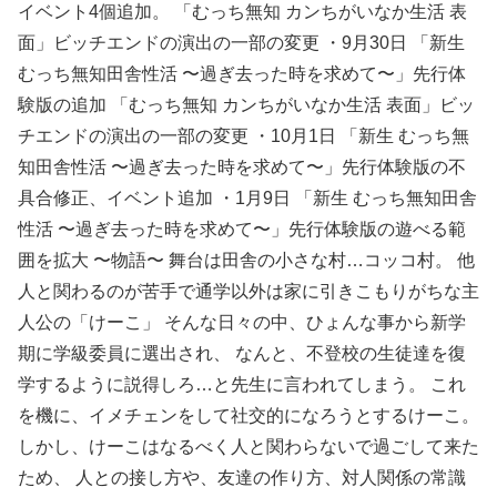
イベント4個追加。 「むっち無知 カンちがいなか生活 表
面」ビッチエンドの演出の一部の変更 ・9月30日 「新生
むっち無知田舎性活 〜過ぎ去った時を求めて〜」先行体
験版の追加 「むっち無知 カンちがいなか生活 表面」ビッ
チエンドの演出の一部の変更 ・10月1日 「新生 むっち無
知田舎性活 〜過ぎ去った時を求めて〜」先行体験版の不
具合修正、イベント追加 ・1月9日 「新生 むっち無知田舎
性活 〜過ぎ去った時を求めて〜」先行体験版の遊べる範
囲を拡大 〜物語〜 舞台は田舎の小さな村…コッコ村。 他
人と関わるのが苦手で通学以外は家に引きこもりがちな主
人公の「けーこ」 そんな日々の中、ひょんな事から新学
期に学級委員に選出され、 なんと、不登校の生徒達を復
学するように説得しろ…と先生に言われてしまう。 これ
を機に、イメチェンをして社交的になろうとするけーこ。
しかし、けーこはなるべく人と関わらないで過ごして来た
ため、 人との接し方や、友達の作り方、対人関係の常識