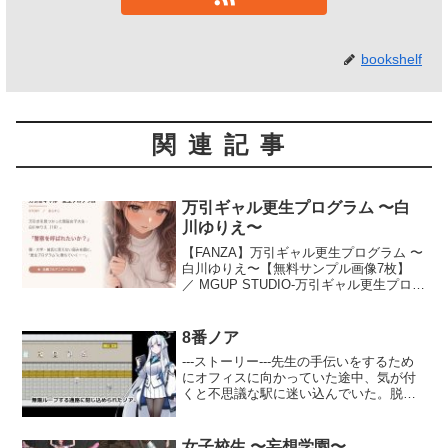
bookshelf
関連記事
万引ギャル更生プログラム 〜白
川ゆりえ〜
【FANZA】万引ギャル更生プログラム 〜
白川ゆりえ〜【無料サンプル画像7枚】
／ MGUP STUDIO-万引ギャル更生プログ
ラム 〜白川ゆりえ〜:【全編フルアニメー
ション】動く彼女を、心ゆくまで――。
とある町の…
8番ノア
---ストーリー---先生の手伝いをするため
にオフィスに向かっていた途中、気が付
くと不思議な駅に迷い込んでいた。脱出
のためには間違い探しをしなくてはなら
ないようだが、優れた記憶力を持つ彼女
にとっては何の問題もない……はずだっ
女子校生 〜妄想学園〜