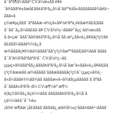
â¯ãªã¶ã¼ããã³ CV:ä¼æ±ãã è¥è
´ã®ãããªé±ãæã£ãã¢ã³ã¹ã¿ã¼å¨ãäººéãå«ãã§ããããã¾ãéã¬
âãã«ã
ç©æ¥µçã§ã¯ãªãããæ¬è½çã«å¥½è²ãªä¸é¢ãæ®ã£ã¦ããã
â¯ãã¯ã¿ã¼ãã£ãã·ã¥ CV:å½©ç¬ãããè²´åçç·ãä¼æ±ãã
å·ã«çæ¯ããå°åã®ã¢ã³ã¹ã¿ã¼å¨ãå·æ²¿ãã«è¿ã¥ããç²ç©ãé
å£ã§å¼ãããè¾¼ã¿ã
æ¾ãåããç¥è½ãä½ãããã°ãã°ç²ç©ãæººãããã¦ãã¾ããã¨ãããã
â¯ã°ã©ã³ããªããªã¹ã¯ CV:å½©ç¬ãã
çµµç»ã®ãããªå§¿ãããã¢ã³ã¹ã¿ã¼å¨ãæ°ä»ããã«è¿ã¥ãã¦ãã
ç²ç©ãææãã æ¾ãåããã¨ãããæãããããç²ç©ã¯çµµç»ã®ä¸­
ã«å¼ãããè¾¼ãã¾ãã ããã§æ­»ã¬ã¾ã§çµããããã¨ã¨ãªãã
â¯ãããã«ã²ã³ã¬ã¼ CV:æ¶¼è²´æ¶¼
è¦ãç©ã®å§¿ãçä¼¼ããã¨ãã§ããã¢ã³ã¹ã¿ã¼å¨ã
çä¼¼ãéã¯å¯¾è±
¡ã®è¨æ¶ãæ¨¡å£ãããã¨ãã§ããç¸æã®å¼±ç¹ããã¤ããè²¬ãããã¨