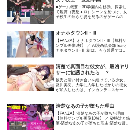
た。しかしその「異変」は意識を混濁さ
■ゲーム概要・3D学園内を移動、探索し
せ、自分に起きた異変すら認識できなく
て鑑賞（妄想エロ）シーンを見つけ、女
なる。得意の記憶があやふやになり、な
子校生の淫らな姿を見るのがゲームの目
かなか異変を見つけられない。もしも脱
的です。・女子校生を操作して3Dマップ
出できなければ、永遠に駅の中に囚われ
を移動します。戦闘やアクションはあり
てしまう……☆先生視点で野球拳をする
ません。・学園内を移動しているとコマ
ミニゲームも同梱しています。こちらは
オナホタウンII・III
ンドが現れます。コマンドを選択すると
体験版でも全て遊べますが、製品版には
【FANZA】オナホタウンII・III【無料サ
アイテムを手に入れたり、ドアが開いた
エンディング回想機能が追加されていま
ンプル画像8枚】 ／ AI漫画倶楽部Tea-オ
り、鑑賞シーンだったりします。・鑑賞
す。---ゲーム内容---●基本CG7種、差分量
ナホタウンII・III:街は、もう普通ではな
シーンは短いものから長いものまで多数
はおよそ100枚！ 本編はコンパクトなの
かった。欲望に支配された街――《オナ
用意されています。・Hシーンは拘束イ
で、短い時間で楽しめます。 異変を見逃
ホタウン》。剛力達也はレジスタンスへ
ス、鎖拘束、触手、機械姦、奉仕など、
したり、敵対する異変に捕まると立ち絵
加入し、街…
場所は教室、保健室、地下室、トイレな
清楚で真面目な彼女が、最凶ヤリ
がどんどん変化。 服が脱げたり、胸が大
ど。・移動マップは校舎、図書室、体育
きくなったり、バニースーツを着せられ
サーに勧誘されたら…？
館、プールなど。■特徴・服装＆色をカス
たり、精液まみれにされたり…… 細かい
彼氏と清い付き合いを続けている少女、
タマイズできるほか、服を半透明にもで
変化を含めると、50種ほどの立ち絵を用
及川美羽。大学に入学したばかりの彼女
きます。・女子校生を頭6、顔4、耳3、肌
意。 そしてその状態によってエンディン
が加入したのは、インカレテニスサーク
2でカスタマイズできます。肌色はさらに
グが分岐し、一部イベントには立ち絵も
ルとは名ばかりの、関東最凶のヤリサー
微調整できます。・鑑賞シーンは3D空間
反映されます。●エンディングは13種！
『ラブオール』だった。証拠写真を撮ら
内にポリゴンを描画するリアルタイム3D
解放したら全てのセーブデータ間で共有
れ、集団で、彼氏の前で、ところかまわ
ですので、カメラアングルはマウスやキ
清楚なあの子が堕ちた理由
されるため、ヒントを見ながらセーブ＆
ず繰り返される行為。止めどなく与えら
ーボード操作で、360°自由な位置と角度
ロードを駆使すればすぐに回収できま
【FANZA】清楚なあの子が堕ちた理由
れる快楽の日々は、少しずつ少女に変化
で鑑賞できます。・アングルを変えるの
す。※試験的に制作された中国語版、韓
【無料サンプル画像10枚】 ／ 砂時計と鉛
をもたらしていく…ソフ倫受理番
が面倒な方むけに、セットアングルも用
国語版も同梱していますが、一部内容に
筆-清楚なあの子が堕ちた理由:清楚な普通
号:1600438D
意されています。・ゲームコントローラ
差異があります。
のJDが夜の街に堕ちていく短編RPG。あ
ーに対応しています。・Hシーンは前作の
る日JDいろはは、不幸にも自慢の一張羅
1.5倍、ノーマルシーンは2.5倍、全体と