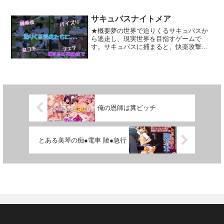
す。反乱軍に寝返った女剣士アナスタシ
トーリーです。しかし・・・冒険の途中
アをプレイヤーお触りと言う名の拷問で
に、ホール内でオーパーツを発見するこ
陥落することが目的です。お触り自体は
サキュバスナイトメア
とによって。お姉さんたちに忍び寄る、
簡単にアンロックされていきますが、女
★概要夢の世界で迫りくるサキュバスか
男たちの影も次第に大きくなり。彼女た
剣士を倒すにはFightパラメーターをゼロ
ら逃走し、現実世界を目指すゲームで
ちの身にも、様々な変化が生じていくこ
にしなければなりません。Fightを減らす
す。サキュバスに捕まると、快楽攻撃を
とになるでしょう・・・（オーパーツが
にはBattleが必要です。Battleはポイント
受け搾り取られてしまいます。★システ
有する不思議な力は、「昏●効果」「発情
が貯まれば行うことができます。Battleは
ムアクションRPGに近い作りになってい
効果」「催●効果」など・・・その種類は
完全にランダムで勝敗が決まります。セ
ます。ゲームはサキュバスから逃走しな
多岐にわたるようです。）●システム・概
ーブ自動的に行われ、ゲームオーバーに
がら進めていきます。サキュバスに捕ま
要・オーソドックスなロールプレイング
なってもペナルティが無いので、失敗を
るとエッチシーンが始まります。エッチ
ゲームです。・マルチエンディング形
恐れずにゲームに没頭できます。マウス
シーンは全てアニメーションで進行し、
式・基本CG:32枚（立ち絵画像は含ま
ひとつで全ての動作が可能です。揉み方
シーン中はフルボイスとなっています。
ず）・画面サイズ:1024×576
ボタンを選択することで揉んだり舐めた
俺の恩師は糞ビッチ
エッチシーンを続けるかどうかは任意の
りします。クリックで揉み続けることで
タイミングで選択でき、射精させられる
ポイントが貯まり新しい揉み方が増えて
とゲームオーバーになります。ダンジョ
いきます。ポイントが貯まれば鎧を脱が
ンは全部で50フロアあります。回想モー
すことが可能になります。ステージは1つ
とある美琴の痴●電車 陵●急行
ドを搭載しています。ゲームクリア後
です。Fightをゼロにすればエンディング
は、取りこぼしたシーンも含めて全て解
がアンロックされます。
放されます。回想モードではエッチシー
ンの数が非常に多いので、驚かれるかも
知れません。★エッチシーンエッチシー
ンは全て、なめらかな3Dアニメーション
＋フルボイスで進行します。同じアング
ルは含めず、100種類以上のアニメーショ
ンとエッチシーンがあります。エッチの
シチュエーションは、フェラ、パイズ
リ、足コキ、69、騎乗位、座位など、他