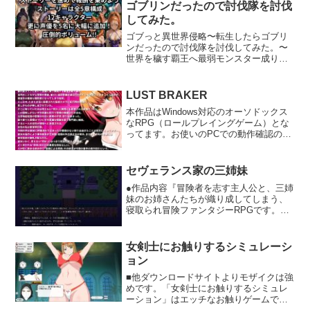
ゴブリンだったので討伐隊を討伐
きるか？※注意ゴア表現多数！ぽろりも
してみた。
ベロンもあるよ！★ストーリーとある王
国の地下に存在する「罰のダンジョ
ゴブっと異世界侵略〜転生したらゴブリ
ン」。そのダンジョンは罪人が自分の犯
ンだったので討伐隊を討伐してみた。〜
した罪を理解し、赦しを得る為に作られ
世界を穢す覇王へ最弱モンスター成り上
たダンジョンである。最後まで通り抜け
がり逆転ダークファンタジー！！ストー
ることができたら罪は赦され、晴れて自
リーは5章で構成。第一章: 最弱の目覚め
由となる。しかし、いままで一人もダン
と、最初の犠牲者第二章: 開拓村の夜、静
LUST BRAKER
ジョンを抜けた人間はいないとい
かなる蹂躙第3章:ギルドの刺客、「掃除
う・・・。数カ月前から王国に行方不明
本作品はWindows対応のオーソドックス
屋」たち第4章:「勇者」パーティー第5章
者が続出する。それと同時に無実の人間
なRPG（ロールプレイングゲーム）とな
（最終章）:聖都決戦・人類総力戦ゲーム
をダンジョンに落としているという噂が
ってます。お使いのPCでの動作確認のた
3マッチパズルゲーム回復とは別に虹オー
流れ始める。私も「尻尾露出罪」という
めお手数ですが一度【体験版】をご利用
ブを採用。パズルが苦手な人でも連鎖し
理不尽な罪を着せられ、罰のダンジョン
ください。※当作品の【予告】での体験
やすいようにしています。また、進化や
に落とされることになった。★推奨され
版をご利用された方は、この製品版にお
強化をする事で簡単クリアするとができ
セヴェランス家の三姉妹
るPC環境・体験版で起動確認お願いしま
いては冒頭にシステムの一部仕様の変更
ます。ただ、今作はチートボタンを実装
●作品内容『冒険者を志す主人公と、三姉
す。OS :Windows7/8/10CPU :Core i3 以
が行われておりますので、本製品版の体
していません。難易度が上がると敵もか
妹のお姉さんたちが織り成してしまう、
上メモリ:4G 以上HDD空容量:2GB 以上解
験版を再度ご利用しご確認ください。添
なり強くなります。よっぽどパズルが上
寝取られ冒険ファンタジーRPGです。』
像度:1024×768DirectXバージョン:11Unity
付テキストにはゲームのヒント（攻略方
手でないと進化や強化をして準備しない
約1000年前、王都フィルダンディアの街
のアプリケーションがプレイできる環境
法）が記載されているのでRPG初心者で
と勝てません。クリアするとCGがランダ
外れに発見された、ロハンソン・ホー
※上記性能は目安です。★キャラクター
も遊べる仕様となっております。画面サ
ムで解放されるのでコンプリートを目指
ル。このホールは、一体どこにつながっ
が表示されない場合は※Windows Update
イズ:1280×720
女剣士にお触りするシミュレーシ
してください。声優は新たに5名を採用。
ているのか・・・いまだ最深部は判明し
で配布されている推奨される更新プログ
はかどること間違い無し！！
ョン
ておらず、謎は多
ラムを適用する。※もしくは、Visual
い。・・・・・・・・・この物語は、冒
Studio 2015 の Visual C＋＋ 再頒布可能
■他ダウンロードサイトよりモザイクは強
険者を志す主人公が、ホール内の探索訓
パッケージをインストールしてくださ
めです。「女剣士にお触りするシミュレ
練を通じて。三姉妹のお姉さんたちに助
い。
ーション」はエッチなお触りゲームで
けられながら、学生生活を紡いでいくス