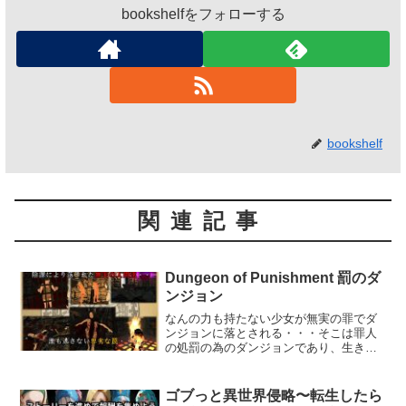
bookshelfをフォローする
bookshelf
関連記事
Dungeon of Punishment 罰のダ
ンジョン
なんの力も持たない少女が無実の罪でダ
ンジョンに落とされる・・・そこは罪人
の処罰の為のダンジョンであり、生きて
返すつもりのない罠だらけ・・・さらに
少女に襲い掛かる、脱出を諦めた罪人た
ち・・・渦巻く陰謀と危険なモンスター
ゴブっと異世界侵略〜転生したら
達を潜り抜け、無事に脱出することがで