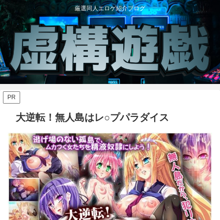
厳選同人エロゲ紹介ブログ
PR
大逆転！無人島はレ○プパラダイス