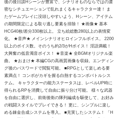
後の後日談Hシーンが豊富で、シナリオものならではの濃
密なシチュエーションで乱れまくるキャラクター達！ ま
たゲームプレイに没頭しやすいよう、Hシーン、アイテム
の期間限定による取り逃し要素を排除！ ★画像★ 基本
HCG40枚/差分330枚以上。 立ち絵総数280以上の表情変
化。 ★音声★ メインシナリオヒロインフルボイス。 2200
以上のボイス数。そのうち約2/3がHボイス！ 淫語満載！
大興奮の低音濁音ボイス！ ★音楽★ 全BGMオリジナル楽
曲。 ★おまけ★ 本編CGの高画質画像を収録。エンディン
グ後のパスワードで閲覧可能。 ■RPGとして楽しめる要
素満点！ コンボがカギを握る白熱するコンボバトルシス
テム。 キャラクターの能力ステータスは、レベルUP時に
得られるRPを消費して自由に振り分け可能。 様々な武器
を自由に選択し、前衛後衛の隊列編成を駆使して、お好み
の戦闘スタイルでプレイできる！ 更に、シンプルに楽し
める錬金合成システムを導入。 ■充実したシステム！ 「H