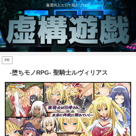
厳選同人エロゲ紹介ブログ
PR
-堕ちモノRPG- 聖騎士ルヴィリアス