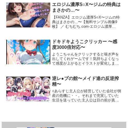
する思い……。それを感じた時から、伊
は俺のことが好きらしい。そして……エ
エロジム濃厚S○X〜ジムの特典は
織にとっての濃い官能の夏が始まった。
ッチもしてみたいらしい。相手の気持ち
まさかの…〜
さらに詳しい内容はサイト「お尻で（プ
が読めるから恋愛は超イージーモード。
リリン）旅人の部屋」の特設ページでご
したいこともされたいことも全部わか
【FANZA】エロジム濃厚S○X〜ジムの特
覧頂けます。
る。この恋に失敗はありえない！ ……よ
典はまさかの…〜【無料サンプル画像9
な？だだ漏れデレパシーADV！★
枚】 ／ むちむち.com-エロジム濃厚
Windows用のアドベンチャーゲームで
S○X〜ジムの特典はまさかの…〜:仕事帰
す。★ エンディング2種＋おまけ★ 基本
り、運動不足が気になって立ち寄った駅
CG16枚＋差分多数★ CGモード・回想モ
前のフィットネスジム。体…
ドキドキようこクリッカー 〜感
ードあり★ 画面サイズ1024x768★ 既読
度3000倍対応〜
スキップや自動再生など基本的なシステ
ムを完備
ようこちゃんをクリックすると喘ぎ声を
出してくれゲームです！気持ちよくなっ
て感度が上がるとイラストが変化しま
す！操作説明タイトル画面からニューゲ
ームを左クリック。次に出てくる画面を
左クリックすると感度が上がり喘ぎ声を
逆レ●プの館〜メイド達の反逆搾
出します。CV:龍涎にこみ■作品概要・作
精〜
品形式:クリッカーゲーム・CG枚数:5枚■
制作環境RPGツクールMZ※本作はAIで作
○あらすじ主人公が経営していた会社が倒
られた絵を加筆、演出を追加し制作して
産の危機に・・。それまで充実していた
おります。©Gotcha Gotcha Games
生活を送っていた主人公は目の前が真っ
Inc./YOJI OJIMA 2020
暗になり、自分を取り囲む全てのモノを
捨てて夜逃げしようと決意。こっそりと
家を出ようとしていたある日の夜。なに
やら屋敷がザワザワ・・・・・。会社の
危機と屋敷の旦那様である主人公が雇っ
ていたメイド達への給料も未払いのまま