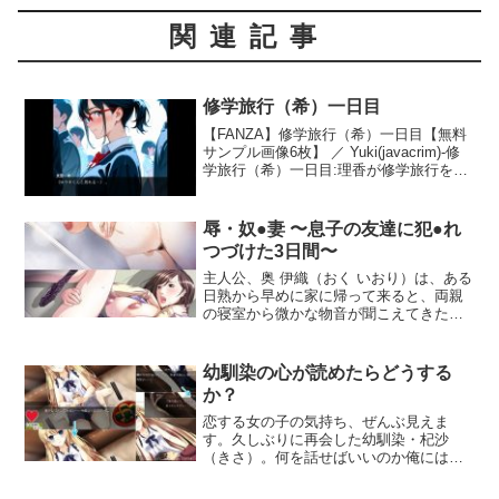
関連記事
修学旅行（希）一日目
【FANZA】修学旅行（希）一日目【無料
サンプル画像6枚】 ／ Yuki(javacrim)-修
学旅行（希）一日目:理香が修学旅行を過
ごす裏で、文宮希は…どんな旅行になる
かは、あなたの選択次第！（イラストの
みAI使用）…
辱・奴●妻 〜息子の友達に犯●れ
つづけた3日間〜
主人公、奥 伊織（おく いおり）は、ある
日熟から早めに家に帰って来ると、両親
の寝室から微かな物音が聞こえてきた。
聞こえてくる激しいあえぎ声…。そこで
は親友と母親がベッドの上で激しく身体
を重ねあっていた。主人公が見ているこ
幼馴染の心が読めたらどうする
とにも気付かずベッドを軋ませ悦楽を貪
か？
る二人。母親と親友に裏切られたという
強い負の感情が伊織を包む。そんな中
恋する女の子の気持ち、ぜんぶ見えま
「僕もアイツと同じ事を……」そう思っ
す。久しぶりに再会した幼馴染・杞沙
た瞬間に脳裏に浮かんだのは、親友の母
（きさ）。何を話せばいいのか俺にはさ
親である、岩根 千秋（いわね ちあき）の
っぱりわからない。だけど突然、彼女の
姿だった。心密かに憧れていた千秋に対
思考が読めるようになった！なんか杞沙