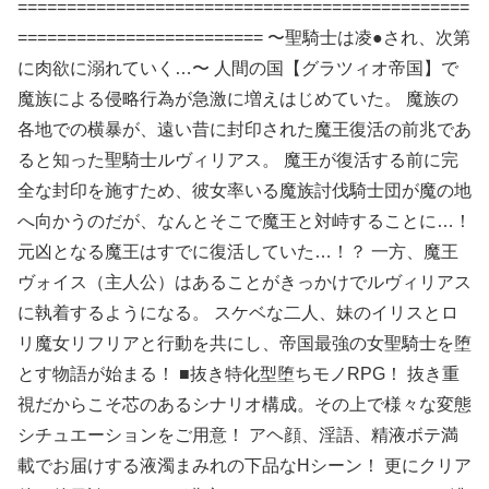
==============================================
========================= 〜聖騎士は凌●され、次第
に肉欲に溺れていく…〜 人間の国【グラツィオ帝国】で
魔族による侵略行為が急激に増えはじめていた。 魔族の
各地での横暴が、遠い昔に封印された魔王復活の前兆であ
ると知った聖騎士ルヴィリアス。 魔王が復活する前に完
全な封印を施すため、彼女率いる魔族討伐騎士団が魔の地
へ向かうのだが、なんとそこで魔王と対峙することに…！
元凶となる魔王はすでに復活していた…！？ 一方、魔王
ヴォイス（主人公）はあることがきっかけでルヴィリアス
に執着するようになる。 スケベな二人、妹のイリスとロ
リ魔女リフリアと行動を共にし、帝国最強の女聖騎士を堕
とす物語が始まる！ ■抜き特化型堕ちモノRPG！ 抜き重
視だからこそ芯のあるシナリオ構成。その上で様々な変態
シチュエーションをご用意！ アヘ顔、淫語、精液ボテ満
載でお届けする液濁まみれの下品なHシーン！ 更にクリア