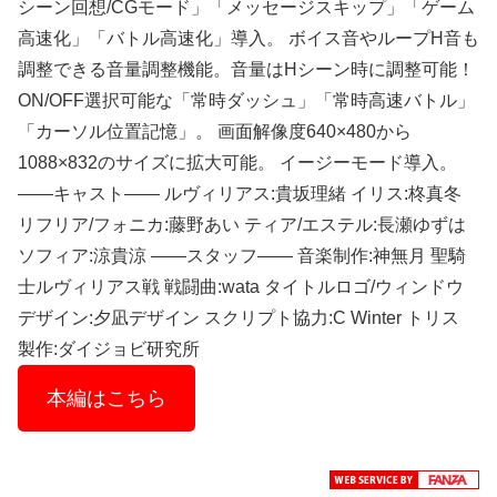
シーン回想/CGモード」「メッセージスキップ」「ゲーム
高速化」「バトル高速化」導入。 ボイス音やループH音も
調整できる音量調整機能。音量はHシーン時に調整可能！
ON/OFF選択可能な「常時ダッシュ」「常時高速バトル」
「カーソル位置記憶」。 画面解像度640×480から
1088×832のサイズに拡大可能。 イージーモード導入。
――キャスト―― ルヴィリアス:貴坂理緒 イリス:柊真冬
リフリア/フォニカ:藤野あい ティア/エステル:長瀬ゆずは
ソフィア:涼貴涼 ――スタッフ―― 音楽制作:神無月 聖騎
士ルヴィリアス戦 戦闘曲:wata タイトルロゴ/ウィンドウ
デザイン:夕凪デザイン スクリプト協力:C Winter トリス
製作:ダイジョビ研究所
本編はこちら